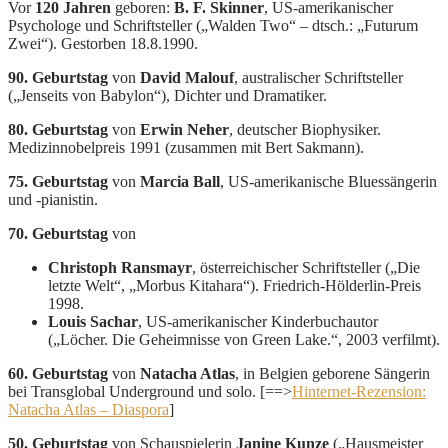
Vor
120 Jahren
geboren:
B. F. Skinner
, US-amerikanischer
Psychologe und Schriftsteller („Walden Two“ – dtsch.: „Futurum
Zwei“). Gestorben 18.8.1990.
90. Geburtstag
von
David Malouf
, australischer Schriftsteller
(„Jenseits von Babylon“), Dichter und Dramatiker.
80. Geburtstag
von
Erwin Neher
, deutscher Biophysiker.
Medizinnobelpreis 1991 (zusammen mit Bert Sakmann).
75. Geburtstag
von
Marcia Ball
, US-amerikanische Bluessängerin
und -pianistin.
70. Geburtstag
von
Christoph Ransmayr
, österreichischer Schriftsteller („Die
letzte Welt“, „Morbus Kitahara“). Friedrich-Hölderlin-Preis
1998.
Louis Sachar
, US-amerikanischer Kinderbuchautor
(„Löcher. Die Geheimnisse von Green Lake.“, 2003 verfilmt).
60. Geburtstag
von
Natacha Atlas
, in Belgien geborene Sängerin
bei Transglobal Underground und solo. [==>
Hinternet-Rezension:
Natacha Atlas – Diaspora
]
50. Geburtstag
von Schauspielerin
Janine Kunze
(„Hausmeister