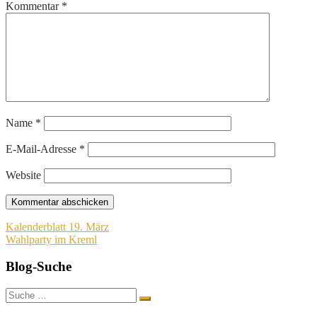
Kommentar
*
Name
*
E-Mail-Adresse
*
Website
Beitragsnavigation
Kalenderblatt 19. März
Wahlparty im Kreml
Blog-Suche
Suche
nach: