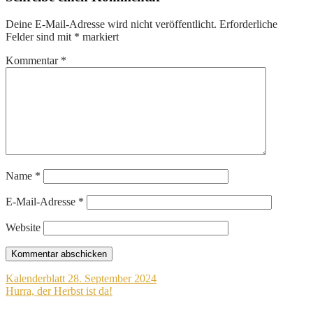
Deine E-Mail-Adresse wird nicht veröffentlicht.
Erforderliche
Felder sind mit
*
markiert
Kommentar
*
Name
*
E-Mail-Adresse
*
Website
Beitragsnavigation
Kalenderblatt 28. September 2024
Hurra, der Herbst ist da!