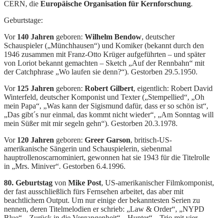
CERN, die
Europäische Organisation für Kernforschung
.
Geburtstage:
Vor
140 Jahren
geboren:
Wilhelm Bendow
, deutscher
Schauspieler („Münchhausen“) und Komiker (bekannt durch den
1946 zusammen mit Franz-Otto Krüger aufgeführten – und später
von Loriot bekannt gemachten – Sketch „Auf der Rennbahn“ mit
der Catchphrase „Wo laufen sie denn?“). Gestorben 29.5.1950.
Vor
125 Jahren
geboren:
Robert Gilbert
, eigentlich: Robert David
Winterfeld, deutscher Komponist und Texter („Stempellied“, „Oh
mein Papa“, „Was kann der Sigismund dafür, dass er so schön ist“,
„Das gibt´s nur einmal, das kommt nicht wieder“, „Am Sonntag will
mein Süßer mit mir segeln gehn“). Gestorben 20.3.1978.
Vor
120 Jahren
geboren:
Greer Garson
, britisch-US-
amerikanische Sängerin und Schauspielerin, siebenmal
hauptrollenoscarnominiert, gewonnen hat sie 1943 für die Titelrolle
in „Mrs. Miniver“. Gestorben 6.4.1996.
80. Geburtstag
von
Mike Post
, US-amerikanischer Filmkomponist,
der fast ausschließlich fürs Fernsehen arbeitet, das aber mit
beachtlichem Output. Um nur einige der bekanntesten Serien zu
nennen, deren Titelmelodien er schrieb: „Law & Order“, „NYPD
Blue“, „Zurück in die Vergangenheit“, „Hunter“, „Trio mit vier