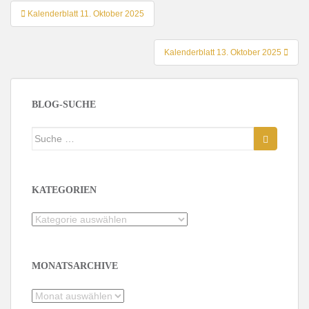
Beitragsnavigation
Kalenderblatt 11. Oktober 2025
Kalenderblatt 13. Oktober 2025
BLOG-SUCHE
Suche
nach:
KATEGORIEN
Kategorien
MONATSARCHIVE
Monatsarchive