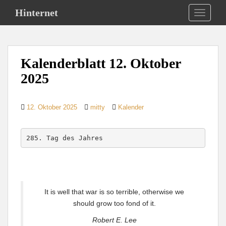
S
Hinternet
TOGGLE
k
i
p
t
Kalenderblatt 12. Oktober
o
m
2025
a
i
12. Oktober 2025
mitty
Kalender
n
c
o
285. Tag des Jahres
n
t
e
n
t
It is well that war is so terrible, otherwise we
should grow too fond of it.
Robert E. Lee