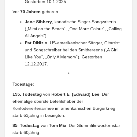
Gestorben 10.1.2025.
Vor
70 Jahren
geboren:
Jane Sibbery
, kanadische Singer-Songwriterin
(„Mimi on the Beach“, „One More Colour“, „Calling
All Angels“).
Pat DiNizio
, US-amerikanischer Sänger, Gitarrist
und Songschreiber bei den Smithereens („A Girl
Like You“, „Only A Memory“). Gestorben
12.12.2017.
*
Todestage:
155. Todestag
von
Robert E. (Edward) Lee
. Der
ehemalige oberste Befehlshaber der
Konföderiertenarmee im amerikanischen Bürgerkrieg
starb 63jährig in Lexington.
85. Todestag
von
Tom Mix
. Der Stummfilmwesternstar
starb 60jährig.