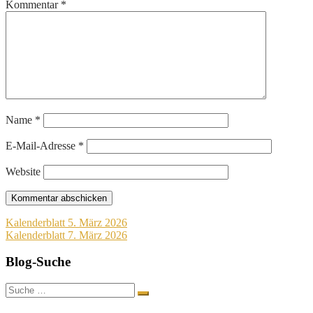
Kommentar
*
Name
*
E-Mail-Adresse
*
Website
Beitragsnavigation
Kalenderblatt 5. März 2026
Kalenderblatt 7. März 2026
Blog-Suche
Suche
nach: