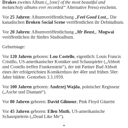
Drakes
zweites Album (
„[one] of the most beautiful and
melancholy albums ever recorded“
Alternative Press) erscheint.
Vor
25 Jahren
: Albumveröffentlichung „
Feel Good Lost
„. Die
kanadischen
Broken Social Scene
veröffentlichen ihr Debütalbum.
Vor
20 Jahren
: Albumveröffentlichung „
Mr Beast
„.
Mogwai
veröffentlichen ihr fünftes Studioalbum.
Geburtstage:
Vor
120 Jahren
geboren:
Lou Costello
, eigentlich: Louis Francis
Cristillo, US-amerikanischer Komiker und Schauspieler („Abbott
und Costello treffen Frankenstein“), der mit Partner Bud Abbott
eines der erfolgreichsten Komikerduos der 40er und frühen 50er
Jahre bildete. Gestorben 3.3.1959.
Vor
100 Jahren
geboren:
Andrzej Wajda
, polnischer Regisseur
(„Asche und Diamant“).
Vor
80 Jahren
geboren:
David Gilmour
, Pink Floyd Gitarrist
Vor
45 Jahren
geboren:
Ellen Muth
, US-amerikanische
Schauspielerin („Dead Like Me“).
*