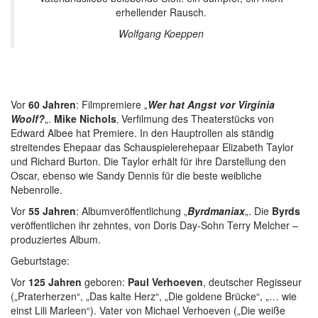
erhellender Rausch.
Wolfgang Koeppen
Vor
60 Jahren
: Filmpremiere „
Wer hat Angst vor Virginia
Woolf?
„.
Mike Nichols
‚ Verfilmung des Theaterstücks von
Edward Albee hat Premiere. In den Hauptrollen als ständig
streitendes Ehepaar das Schauspielerehepaar Elizabeth Taylor
und Richard Burton. Die Taylor erhält für ihre Darstellung den
Oscar, ebenso wie Sandy Dennis für die beste weibliche
Nebenrolle.
Vor
55 Jahren
: Albumveröffentlichung „
Byrdmaniax
„. Die
Byrds
veröffentlichen ihr zehntes, von Doris Day-Sohn Terry Melcher –
produziertes Album.
Geburtstage:
Vor
125 Jahren
geboren:
Paul Verhoeven
, deutscher Regisseur
(„Praterherzen“, „Das kalte Herz“, „Die goldene Brücke“, „… wie
einst Lili Marleen“). Vater von Michael Verhoeven („Die weiße