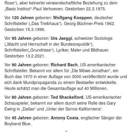
Rose“), aber keinerlei verwandschaftliche Beziehung zu dem
„Basic Instinct“-Paul Verhoeven. Gestorben 22.3.1975.
Vor
120 Jahren
geboren:
Wolfgang Koeppen
, deutscher
Schriftsteller („Das Treibhaus“). Georg-Büchner-Preis 1962.
Gestorben 15.3.1996.
Vor
95 Jahren
geboren:
Urs Jaeggi
, schweizer Soziologe
(„Macht und Herrschaft in der Bundesrepublik“),
Schriftsteller(„Grundrisse“), Lyriker, Maler und Bildhauer.
Gestorben 13.2.2021.
Vor
90 Jahren
geboren:
Richard Bach
, US-amerikanischer
Schriftsteller. Bekannt vor allem für „Die Möwe Jonathan“, ein
Buch das 1970 in einer Auflage von 3000 veröffentlicht wurde und
sich dank Mundpropaganda zu einem Bestseller entwickelte.
Heute schätzt man die Gesamtauflage auf 40 Millionen.
Vor
80 Jahren
geboren:
Ted Shackelford
, US-amerikanischer
Schauspieler, bekannt vor allem durch seine Rolle des Gary
Ewing in „Dallas“ und „Unter der Sonne Kaliforniens“.
Vor
45 Jahren
geboren:
Antony Costa
, englischer Sänger der
Boyband Blue.