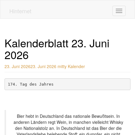
Skip
to
Hinternet
Toggle n
main
content
Kalenderblatt 23. Juni
2026
23. Juni 2026
23. Juni 2026
mitty
Kalender
174. Tag des Jahres
Bier hebt in Deutschland das nationale Bewußtsein. In
anderen Ländern regt Wein, in manchen vielleicht Whisky
den Nationalstolz an. In Deutschland ist das Bier der die
Vaterlandsliebe belebende Stoff: ein dumpfer, ein nicht