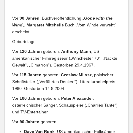
Vor
90 Jahren
: Buchveröffentlichung „
Gone with the
Wind
„.
Margaret Mitchells
Buch „Vom Winde verweht“
erscheint.
Geburtstage:
Vor
120 Jahren
geboren:
Anthony Mann
, US-
amerikanischer Filmregisseur („Winchester 73“, „Nackte
Gewalt“, „Cimarron“). Gestorben 29.4.1967.
Vor
115 Jahren
geboren:
Czeslaw Milosz
, polnischer
Schriftsteller („Verführtes Denken“). Literaturnobelpreis
1980. Gestorben 14.8.2004.
Vor
100 Jahren
geboren:
Peter Alexander
,
österreichischer Sänger. Schauspieler („Charlies Tante“)
und TV-Entertainer.
Vor
90 Jahren
geboren:
Dave Van Ronk
, US-amerikanischer Folksänger.