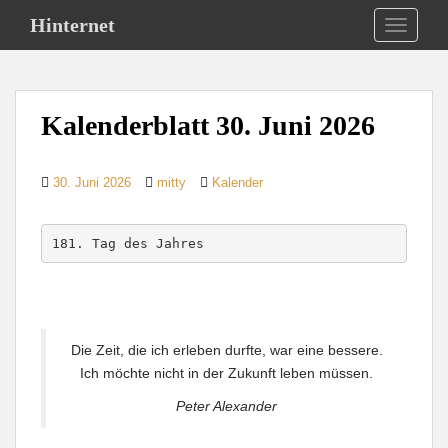
S
Hinternet
TOGGLE
k
i
p
t
Kalenderblatt 30. Juni 2026
o
m
a
30. Juni 2026
mitty
Kalender
i
n
c
181. Tag des Jahres
o
n
t
e
Die Zeit, die ich erleben durfte, war eine bessere.
n
Ich möchte nicht in der Zukunft leben müssen.
t
Peter Alexander