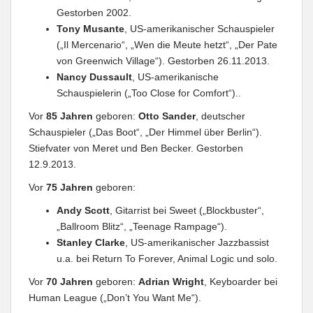
Gestorben 2002.
Tony Musante
, US-amerikanischer Schauspieler
(„Il Mercenario“, „Wen die Meute hetzt“, „Der Pate
von Greenwich Village“). Gestorben 26.11.2013.
Nancy Dussault
, US-amerikanische
Schauspielerin („Too Close for Comfort“)..
Vor
85 Jahren
geboren:
Otto Sander
, deutscher
Schauspieler („Das Boot“, „Der Himmel über Berlin“).
Stiefvater von Meret und Ben Becker. Gestorben
12.9.2013.
Vor
75 Jahren
geboren:
Andy Scott
, Gitarrist bei Sweet („Blockbuster“,
„Ballroom Blitz“, „Teenage Rampage“).
Stanley Clarke
, US-amerikanischer Jazzbassist
u.a. bei Return To Forever, Animal Logic und solo.
Vor
70 Jahren
geboren:
Adrian Wright
, Keyboarder bei
Human League („Don’t You Want Me“).