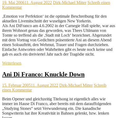
19. Mai 2006
11. August 2022
Dirk-Michael Mitter
Schreib einen
Kommentar
‚Emotion vor Perfektion‘ ist die optimale Beschreibung für den
aktuellen Livemitschnitt der wuseligen New Yorkerin.
Als Ani DiFranco am 4.6.2002 in der Carnegie Hall spielte, war aus
ihrem Wohnort genau das geworden, was Thees Uhlmann von
Tomte so treffend als die ‚Stadt mit Loch‘ bezeichnet. Abgerundet
mit dem Vortrag von Gedichten präsentierte Ani an diesem Abend
einen Soloauftritt, den Wehmut, Trauer und Fragen durchziehen.
Einfache Antworten oder Wahrheiten gibt es heute noch keine und
gab es auch ein dreiviertel Jahr nach der Tragödie nicht.
Weiterlesen
Ani Di Franco: Knuckle Down
15. Februar 2005
11. August 2022
Dirk-Michael Mitter
Schreib
einen Kommentar
Beim Opener und gleichzeitig Titelsong ist eigentlich alles wie
immer im Hause Di Franco, aber bereits mit dem darauffolgenden
„Studying Stones“ setzt Verwunderung ein. Die kanadische
Songwriterin hat ihre Kreativität in Bahnen gelenkt, bzw. lenken
lassen.