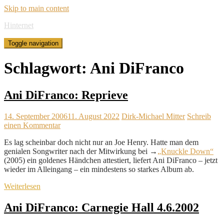
Skip to main content
Hinternet
Toggle navigation
Schlagwort:
Ani DiFranco
Ani DiFranco: Reprieve
14. September 2006
11. August 2022
Dirk-Michael Mitter
Schreib
einen Kommentar
Es lag scheinbar doch nicht nur an Joe Henry. Hatte man dem
genialen Songwriter nach der Mitwirkung bei →
„Knuckle Down“
(2005) ein goldenes Händchen attestiert, liefert Ani DiFranco – jetzt
wieder im Alleingang – ein mindestens so starkes Album ab.
Weiterlesen
Ani DiFranco: Carnegie Hall 4.6.2002