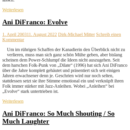
Weiterlesen
Ani DiFranco: Evolve
1. April 2003
11. August 2022
Dirk-Michael Mitter
Schreib einen
Kommentar
Um im rührigen Schaffen der Kanadierin den Überblick nicht zu
verlieren, muss man sich ganz schön Mühe geben, aber bislang
scheinen dem Power-Schlumpf die Ideen nicht auszugehen. Seit
dem harschen Folk-Punk von „Dilate“ (1996) hat sich Ani DiFranco
über die Jahre komplett gehäutet und präsentiert sich seit einigen
Jahren erwachsener denn je. Geschrien wird nur noch selten,
stattdessen setzt sie ihre Stimme emotional ein und verknüpft ihren
Folk immer stärker mit Jazz-Anleihen. Wobei „Anleihen“ bei
„Evolve“ stark untertrieben ist.
Weiterlesen
Ani DiFranco: So Much Shouting / So
Much Laughter