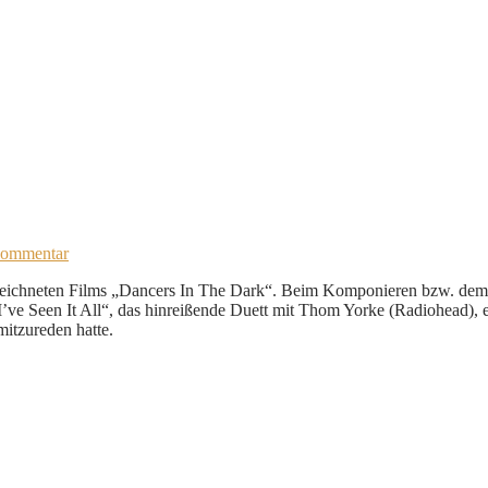
Kommentar
ezeichneten Films „Dancers In The Dark“. Beim Komponieren bzw. dem V
I’ve Seen It All“, das hinreißende Duett mit Thom Yorke (Radiohead),
itzureden hatte.