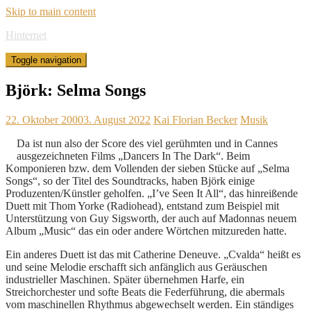
Skip to main content
Hinternet
Toggle navigation
Björk: Selma Songs
22. Oktober 2000
3. August 2022
Kai Florian Becker
Musik
Da ist nun also der Score des viel gerühmten und in Cannes
ausgezeichneten Films „Dancers In The Dark“. Beim
Komponieren bzw. dem Vollenden der sieben Stücke auf „Selma
Songs“, so der Titel des Soundtracks, haben Björk einige
Produzenten/Künstler geholfen. „I’ve Seen It All“, das hinreißende
Duett mit Thom Yorke (Radiohead), entstand zum Beispiel mit
Unterstützung von Guy Sigsworth, der auch auf Madonnas neuem
Album „Music“ das ein oder andere Wörtchen mitzureden hatte.
Ein anderes Duett ist das mit Catherine Deneuve. „Cvalda“ heißt es
und seine Melodie erschafft sich anfänglich aus Geräuschen
industrieller Maschinen. Später übernehmen Harfe, ein
Streichorchester und softe Beats die Federführung, die abermals
vom maschinellen Rhythmus abgewechselt werden. Ein ständiges