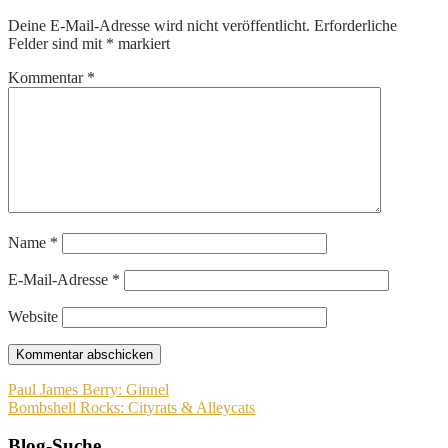
Deine E-Mail-Adresse wird nicht veröffentlicht.
Erforderliche
Felder sind mit
*
markiert
Kommentar
*
Name
*
E-Mail-Adresse
*
Website
Beitragsnavigation
Paul James Berry: Ginnel
Bombshell Rocks: Cityrats & Alleycats
Blog-Suche