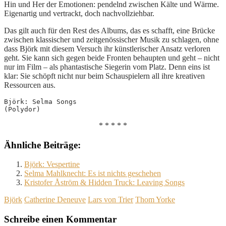
Hin und Her der Emotionen: pendelnd zwischen Kälte und Wärme.
Eigenartig und vertrackt, doch nachvollziehbar.
Das gilt auch für den Rest des Albums, das es schafft, eine Brücke
zwischen klassischer und zeitgenössischer Musik zu schlagen, ohne
dass Björk mit diesem Versuch ihr künstlerischer Ansatz verloren
geht. Sie kann sich gegen beide Fronten behaupten und geht – nicht
nur im Film – als phantastische Siegerin vom Platz. Denn eins ist
klar: Sie schöpft nicht nur beim Schauspielern all ihre kreativen
Ressourcen aus.
Björk: Selma Songs
(Polydor)
* * * * *
Ähnliche Beiträge:
Björk: Vespertine
Selma Mahlknecht: Es ist nichts geschehen
Kristofer Åström & Hidden Truck: Leaving Songs
Björk
Catherine Deneuve
Lars von Trier
Thom Yorke
Schreibe einen Kommentar