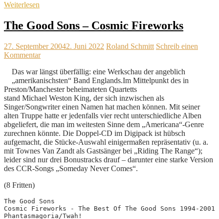
Weiterlesen
The Good Sons – Cosmic Fireworks
27. September 2004
2. Juni 2022
Roland Schmitt
Schreib einen
Kommentar
Das war längst überfällig: eine Werkschau der angeblich
„amerikanischsten“ Band Englands.Im Mittelpunkt des in
Preston/Manchester beheimateten Quartetts
stand Michael Weston King, der sich inzwischen als
Singer/Songwriter einen Namen hat machen können. Mit seiner
alten Truppe hatte er jedenfalls vier recht unterschiedliche Alben
abgeliefert, die man im weitesten Sinne dem „Americana“-Genre
zurechnen könnte. Die Doppel-CD im Digipack ist hübsch
aufgemacht, die Stücke-Auswahl einigermaßen repräsentativ (u. a.
mit Townes Van Zandt als Gastsänger bei „Riding The Range“);
leider sind nur drei Bonustracks drauf – darunter eine starke Version
des CCR-Songs „Someday Never Comes“.
(8 Fritten)
The Good Sons

Cosmic Fireworks - The Best Of The Good Sons 1994-2001

Phantasmagoria/Twah!
