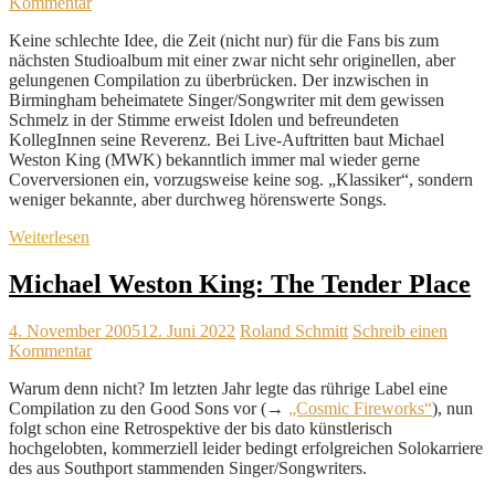
Kommentar
Keine schlechte Idee, die Zeit (nicht nur) für die Fans bis zum
nächsten Studioalbum mit einer zwar nicht sehr originellen, aber
gelungenen Compilation zu überbrücken. Der inzwischen in
Birmingham beheimatete Singer/Songwriter mit dem gewissen
Schmelz in der Stimme erweist Idolen und befreundeten
KollegInnen seine Reverenz. Bei Live-Auftritten baut Michael
Weston King (MWK) bekanntlich immer mal wieder gerne
Coverversionen ein, vorzugsweise keine sog. „Klassiker“, sondern
weniger bekannte, aber durchweg hörenswerte Songs.
Weiterlesen
Michael Weston King: The Tender Place
4. November 2005
12. Juni 2022
Roland Schmitt
Schreib einen
Kommentar
Warum denn nicht? Im letzten Jahr legte das rührige Label eine
Compilation zu den Good Sons vor (→
„Cosmic Fireworks“
), nun
folgt schon eine Retrospektive der bis dato künstlerisch
hochgelobten, kommerziell leider bedingt erfolgreichen Solokarriere
des aus Southport stammenden Singer/Songwriters.