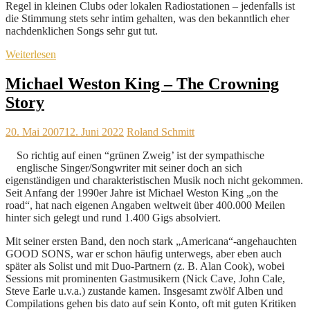
Regel in kleinen Clubs oder lokalen Radiostationen – jedenfalls ist
die Stimmung stets sehr intim gehalten, was den bekanntlich eher
nachdenklichen Songs sehr gut tut.
Weiterlesen
Michael Weston King – The Crowning
Story
20. Mai 2007
12. Juni 2022
Roland Schmitt
So richtig auf einen “grünen Zweig’ ist der sympathische
englische Singer/Songwriter mit seiner doch an sich
eigenständigen und charakteristischen Musik noch nicht gekommen.
Seit Anfang der 1990er Jahre ist Michael Weston King „on the
road“, hat nach eigenen Angaben weltweit über 400.000 Meilen
hinter sich gelegt und rund 1.400 Gigs absolviert.
Mit seiner ersten Band, den noch stark „Americana“-angehauchten
GOOD SONS, war er schon häufig unterwegs, aber eben auch
später als Solist und mit Duo-Partnern (z. B. Alan Cook), wobei
Sessions mit prominenten Gastmusikern (Nick Cave, John Cale,
Steve Earle u.v.a.) zustande kamen. Insgesamt zwölf Alben und
Compilations gehen bis dato auf sein Konto, oft mit guten Kritiken