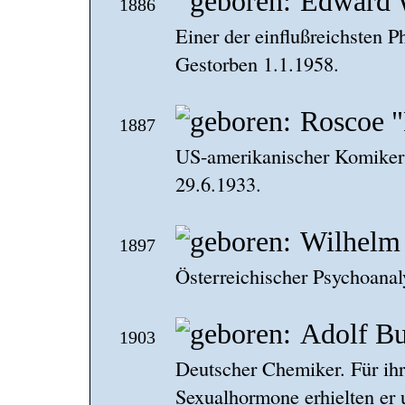
Edward 
1886
Einer der einflußreichsten P
Gestorben 1.1.1958.
Roscoe "
1887
US-amerikanischer Komiker
29.6.1933.
Wilhelm
1897
Österreichischer Psychoanaly
Adolf Bu
1903
Deutscher Chemiker. Für ih
Sexualhormone erhielten er