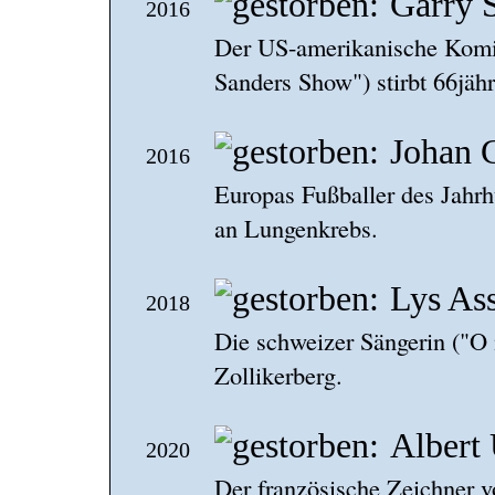
Garry 
2016
Der US-amerikanische Komik
Sanders Show") stirbt 66jäh
Johan 
2016
Europas Fußballer des Jahrhu
an Lungenkrebs.
Lys Ass
2018
Die schweizer Sängerin ("O m
Zollikerberg.
Albert
2020
Der französische Zeichner v