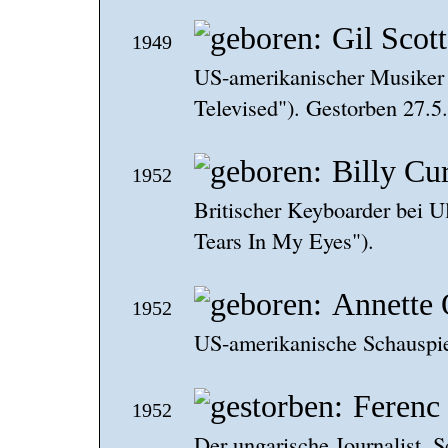
Gil Scot
1949
US-amerikanischer Musiker 
Televised"). Gestorben 27.5
Billy Cur
1952
Britischer Keyboarder bei U
Tears In My Eyes").
Annette 
1952
US-amerikanische Schauspie
Ferenc
1952
Der ungarische Journalist, S