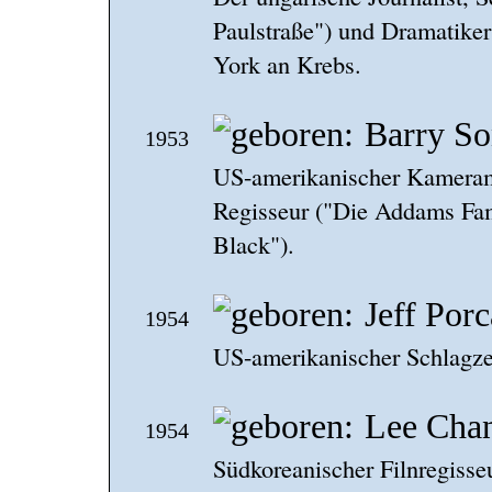
Paulstraße") und Dramatiker 
York an Krebs.
Barry So
1953
US-amerikanischer Kameram
Regisseur ("Die Addams Fam
Black").
Jeff Por
1954
US-amerikanischer Schlagzeu
Lee Cha
1954
Südkoreanischer Filnregisse