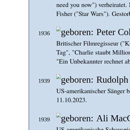
need you now") verheiratet.
Fisher ("Star Wars"). Gesto
Peter Co
1936
Britischer Filmregisseur ("
Tag", "Charlie staubt Milli
"Ein Unbekannter rechnet ab
Rudolph 
1939
US-amerikanischer Sänger be
11.10.2023.
Ali Mac
1939
US-amerikanische Schauspie