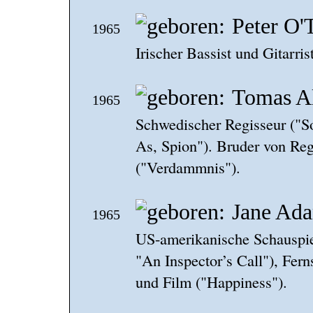
Peter O'
1965
Irischer Bassist und Gitarri
Tomas A
1965
Schwedischer Regisseur ("So
As, Spion"). Bruder von Reg
("Verdammnis").
Jane Ad
1965
US-amerikanische Schauspie
"An Inspector’s Call"), Fe
und Film ("Happiness").