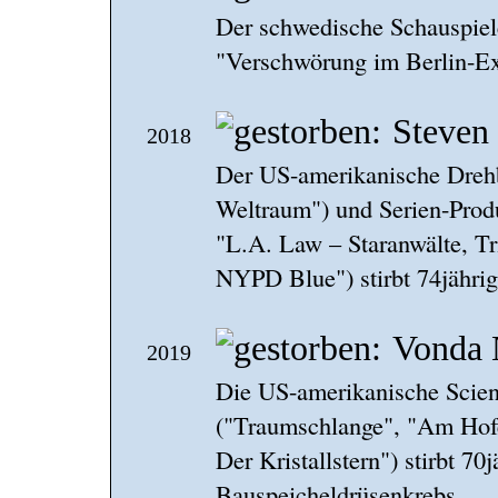
Der schwedische Schauspie
"Verschwörung im Berlin-Exp
Steven
2018
Der US-amerikanische Dreh
Weltraum") und Serien-Produz
"L.A. Law – Staranwälte, T
NYPD Blue") stirbt 74jähri
Vonda 
2019
Die US-amerikanische Scienc
("Traumschlange", "Am Hofe
Der Kristallstern") stirbt 70j
Bauspeicheldrüsenkrebs.