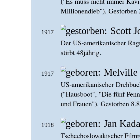
("Es muss nicht immer Kavia
Millionendieb"). Gestorben 
Scott J
1917
Der US-amerikanischer Ragt
stirbt 48jährig.
Melville
1917
US-amerikanischer Drehbuch
("Hausboot", "Die fünf Pen
und Frauen"). Gestorben 8.8
Jan Kada
1918
Tschechoslowakischer Filmr