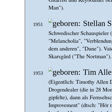
Man").
Stellan 
1951
Schwedischer Schauspieler 
"Melancholia", "Verblendu
dem anderen", "Dune"). Vat
Skarsgård ("The Nortman").
Tim Alle
1953
(Eigentlich: Timothy Allen D
Drogendealer (die in 28 Mo
gipfelte), dann als Fernsehs
Improvement" (dtsch: "Hör 