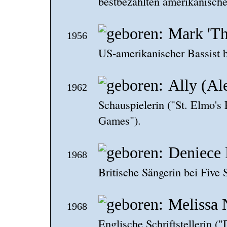
bestbezahlten amerikanischen
Mark 'T
1956
US-amerikanischer Bassist b
Ally (Al
1962
Schauspielerin ("St. Elmo's 
Games").
Deniece 
1968
Britische Sängerin bei Five S
Melissa 
1968
Englische Schriftstellerin (