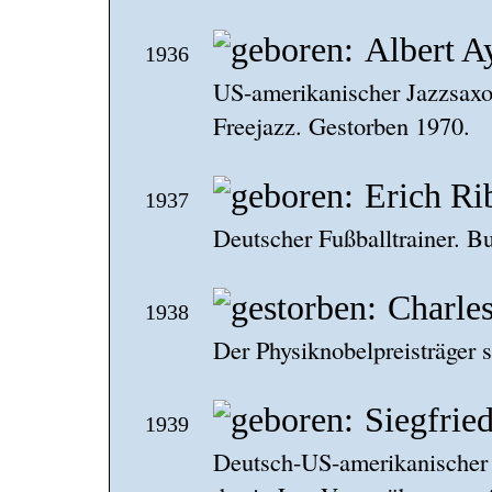
Albert A
1936
US-amerikanischer Jazzsaxop
Freejazz. Gestorben 1970.
Erich Ri
1937
Deutscher Fußballtrainer. B
Charle
1938
Der Physiknobelpreisträger st
Siegfrie
1939
Deutsch-US-amerikanischer