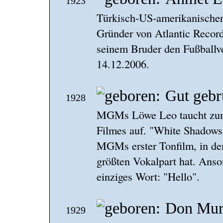
1923
Türkisch-US-amerikanischer
Gründer von Atlantic Recor
seinem Bruder den Fußball
14.12.2006.
Gut gebr
1928
MGMs Löwe Leo taucht zum 
Filmes auf. "White Shadows 
MGMs erster Tonfilm, in de
größten Vokalpart hat. Anson
einziges Wort: "Hello".
Don Mur
1929