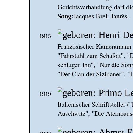
Gerichtsverhandlung darf di
Song:
Jacques Brel: Jaurès.
Henri D
1915
Französischer Kameramann 
"Fahrstuhl zum Schafott", "
schlugen ihn", "Nur die Son
"Der Clan der Sizilianer", "
Primo L
1919
Italienischer Schriftsteller
Auschwitz", "Die Atempause
Ahmet E