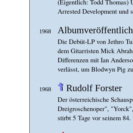
(Eigentlich: Todd Thomas) 
Arrested Development und s
Albumveröffentlic
1968
Die Debüt-LP von Jethro Tul
dem Gitarristen Mick Abrah
Differenzen mit Ian Anderso
verlässt, um Blodwyn Pig z
Rudolf Forster
1968
Der österreichische Schausp
Dreigroschenoper", "Yorck",
stirbt 5 Tage vor seinem 84