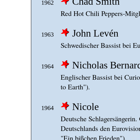
Chad Smith
1962
Red Hot Chili Peppers-Mitgl
John Levén
1963
Schwedischer Bassist bei E
Nicholas Bernar
1964
Englischer Bassist bei Curio
to Earth").
Nicole
1964
Deutsche Schlagersängerin. 
Deutschlands den Eurovision
"Ein bißchen Frieden").