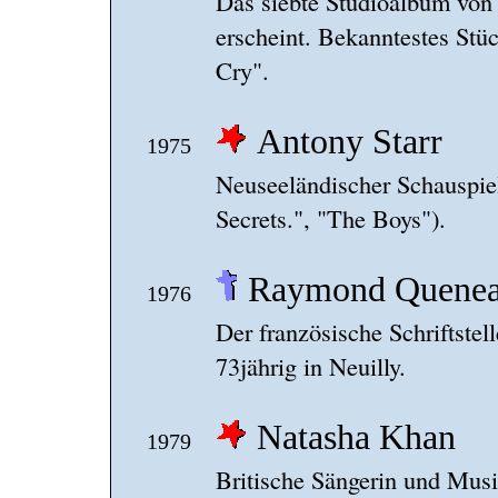
Das siebte Studioalbum von
erscheint. Bekanntestes Stü
Cry".
Antony Starr
1975
Neuseeländischer Schauspie
Secrets.", "The Boys").
Raymond Quene
1976
Der französische Schriftstell
73jährig in Neuilly.
Natasha Khan
1979
Britische Sängerin und Musi