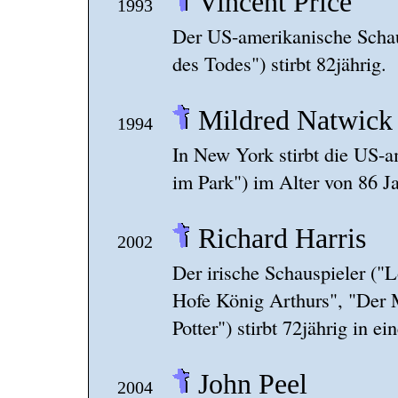
Vincent Price
1993
Der US-amerikanische Schau
des Todes") stirbt 82jährig.
Mildred Natwick
1994
In New York stirbt die US-a
im Park") im Alter von 86 J
Richard Harris
2002
Der irische Schauspieler (
Hofe König Arthurs", "Der M
Potter") stirbt 72jährig in
John Peel
2004