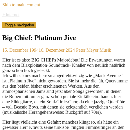
Skip to main content
Hinternet
Toggle navigation
Big Chief: Platinum Jive
15. Dezember 1994
16. Dezember 2024
Peter Meyer
Musik
Hier ist es also: BIG CHIEFs Majordebut! Die Erwartungen waren
nach dem Blaxploitation-Soundtrack- Knaller von neulich natürlich
ganz schön hoch gesteckt.
Ich will es kurz machen: so abgedreht-witzig wie „Mack Avenue“
ist „Platinum Jive“ nicht geworden. Sie ist mehr die, äh, Quersumme
aus den beiden bisher erschienenen Werken. Aus den
athmosphärischen Jams sind jetzt aber Songs geworden, in denen
die Buben mit- unter ganz schön geniale Einfälle ein- bauen: hier
eine Slidegitarre, da ein Soul-Girlie-Chor, da eine jazzige Querflöte
– vgl. Beastie Boys, mit denen sie gelegentlich verglichen werden
(musikalische Herangehensweise: Rückgriff auf 70er).
Hier liegt vielleicht eine Gefahr: manches klingt so, als hätte ein
gewisser Herr Kravitz seine türkisbe- ringten Fummelfinger an den