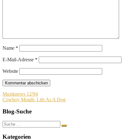
Name
*
E-Mail-Adresse
*
Website
Beitragsnavigation
Musiknews 12/94
Cowboy Mouth: Life As A Dog
Blog-Suche
Suche
nach:
Kategorien