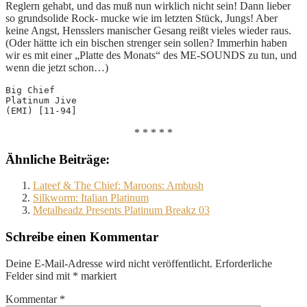
Reglern gehabt, und das muß nun wirklich nicht sein! Dann lieber
so grundsolide Rock- mucke wie im letzten Stück, Jungs! Aber
keine Angst, Hensslers manischer Gesang reißt vieles wieder raus.
(Oder hättte ich ein bischen strenger sein sollen? Immerhin haben
wir es mit einer „Platte des Monats“ des ME-SOUNDS zu tun, und
wenn die jetzt schon…)
Big Chief
Platinum Jive
(EMI) [11-94]
* * * * *
Ähnliche Beiträge:
Lateef & The Chief: Maroons: Ambush
Silkworm: Italian Platinum
Metalheadz Presents Platinum Breakz 03
Schreibe einen Kommentar
Deine E-Mail-Adresse wird nicht veröffentlicht.
Erforderliche
Felder sind mit
*
markiert
Kommentar
*