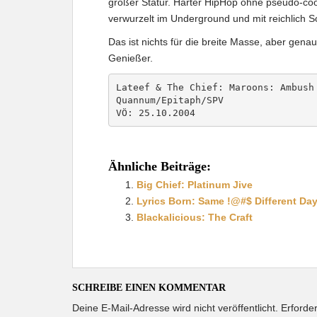
großer Statur. Harter HipHop ohne pseudo-coo
verwurzelt im Underground und mit reichlich S
Das ist nichts für die breite Masse, aber gena
Genießer.
Lateef & The Chief: Maroons: Ambush
Quannum/Epitaph/SPV
VÖ: 25.10.2004
Ähnliche Beiträge:
Big Chief: Platinum Jive
Lyrics Born: Same !@#$ Different Da
Blackalicious: The Craft
SCHREIBE EINEN KOMMENTAR
Deine E-Mail-Adresse wird nicht veröffentlicht.
Erforder