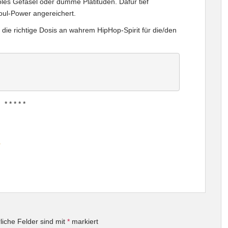
les Gefasel oder dumme Platituden. Dafür tief
oul-Power angereichert.
u die richtige Dosis an wahrem HipHop-Spirit für die/den
* * * * *
y
liche Felder sind mit
*
markiert