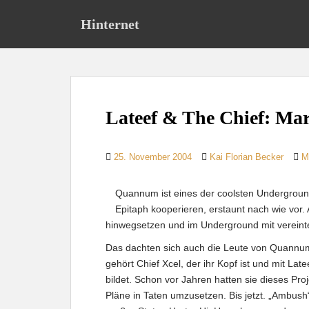
S
Hinternet
k
i
p
t
o
m
Lateef & The Chief: Ma
a
i
n
25. November 2004
Kai Florian Becker
M
c
o
Quannum ist eines der coolsten Undergroun
n
Epitaph kooperieren, erstaunt nach wie vor
t
hinwegsetzen und im Underground mit vereint
e
n
Das dachten sich auch die Leute von Quannum
t
gehört Chief Xcel, der ihr Kopf ist und mit L
bildet. Schon vor Jahren hatten sie dieses Proj
Pläne in Taten umzusetzen. Bis jetzt. „Ambush