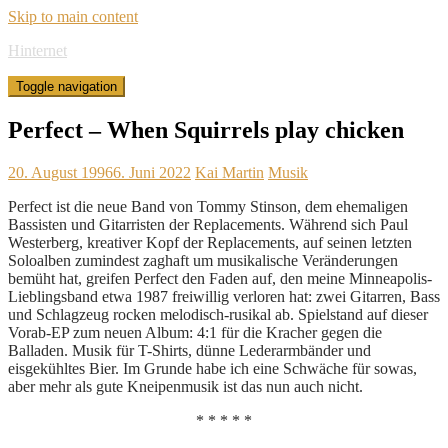
Skip to main content
Hinternet
Toggle navigation
Perfect – When Squirrels play chicken
20. August 1996
6. Juni 2022
Kai Martin
Musik
Perfect ist die neue Band von Tommy Stinson, dem ehemaligen
Bassisten und Gitarristen der Replacements. Während sich Paul
Westerberg, kreativer Kopf der Replacements, auf seinen letzten
Soloalben zumindest zaghaft um musikalische Veränderungen
bemüht hat, greifen Perfect den Faden auf, den meine Minneapolis-
Lieblingsband etwa 1987 freiwillig verloren hat: zwei Gitarren, Bass
und Schlagzeug rocken melodisch-rusikal ab. Spielstand auf dieser
Vorab-EP zum neuen Album: 4:1 für die Kracher gegen die
Balladen. Musik für T-Shirts, dünne Lederarmbänder und
eisgekühltes Bier. Im Grunde habe ich eine Schwäche für sowas,
aber mehr als gute Kneipenmusik ist das nun auch nicht.
* * * * *