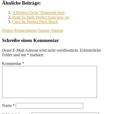
Ähnliche Beiträge:
A Perfect Circle: Thirteenth Step
Built To Spill: Perfect from now on
Cave In: Perfect Pitch Black
Perfect
Replacements
Tommy Stinson
Schreibe einen Kommentar
Deine E-Mail-Adresse wird nicht veröffentlicht.
Erforderliche
Felder sind mit
*
markiert
Kommentar
*
Name
*