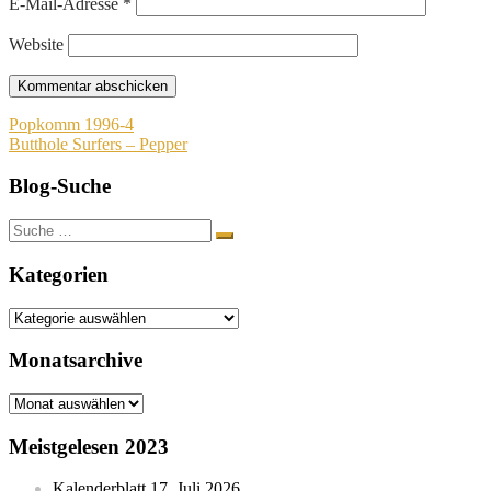
E-Mail-Adresse
*
Website
Beitragsnavigation
Popkomm 1996-4
Butthole Surfers – Pepper
Blog-Suche
Suche
nach:
Kategorien
Kategorien
Monatsarchive
Monatsarchive
Meistgelesen 2023
Kalenderblatt 17. Juli 2026