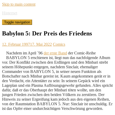
Skip to main content
Hinternet
Toggle navigation
Babylon 5: Der Preis des Friedens
12. Februar 1997
17. Mai 2022
Comics
Nachdem im April ´96
der erste Band
der Comic-Reihe
BABYLON 5 erschienen ist, liegt nun das nachfolgende Album
vor. Der Konflikt zwischen den Erdlingen und den Minbari strebt
seinem Höhepunkt entgegen, nachdem Sinclair, ehemaliger
Commander von BABYLON 5, in seiner neuen Funktion als
Botschafter nach Minbar gereist ist. Kaum angekommen gerät er in
den Verdacht, ein Attentäter zu sein: In seinem Gepäck wird ein
Lageplan und ein Plasma Auflösungsgewehr gefunden. Alles spricht
dafür, daß er das Oberhaupt der Minbari töten wollte, um den
jungen Frieden zwischen den beiden Völkern zu zerstören. Der
Hinweis zu seiner Ergreifung kam jedoch aus den eigenen Reihen,
von der Raumstation BABYLON 5. Nur: Sinclair ist unschuldig. Er
ist das Opfer einer undurchsichtigen Verschwörung geworden.