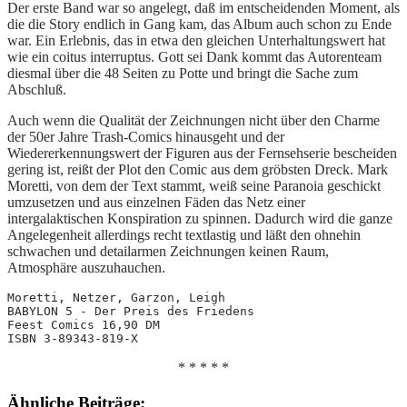
Der erste Band war so angelegt, daß im entscheidenden Moment, als
die die Story endlich in Gang kam, das Album auch schon zu Ende
war. Ein Erlebnis, das in etwa den gleichen Unterhaltungswert hat
wie ein coitus interruptus. Gott sei Dank kommt das Autorenteam
diesmal über die 48 Seiten zu Potte und bringt die Sache zum
Abschluß.
Auch wenn die Qualität der Zeichnungen nicht über den Charme
der 50er Jahre Trash-Comics hinausgeht und der
Wiedererkennungswert der Figuren aus der Fernsehserie bescheiden
gering ist, reißt der Plot den Comic aus dem gröbsten Dreck. Mark
Moretti, von dem der Text stammt, weiß seine Paranoia geschickt
umzusetzen und aus einzelnen Fäden das Netz einer
intergalaktischen Konspiration zu spinnen. Dadurch wird die ganze
Angelegenheit allerdings recht textlastig und läßt den ohnehin
schwachen und detailarmen Zeichnungen keinen Raum,
Atmosphäre auszuhauchen.
Moretti, Netzer, Garzon, Leigh
BABYLON 5 - Der Preis des Friedens
Feest Comics 16,90 DM 
ISBN 3-89343-819-X
* * * * *
Ähnliche Beiträge: