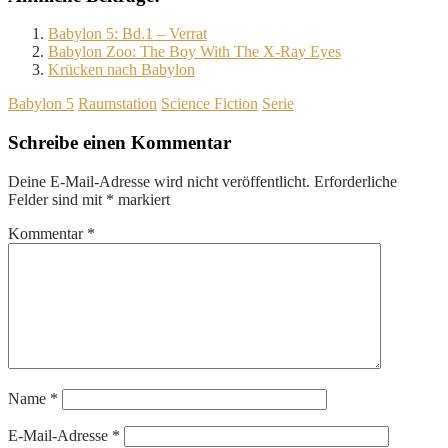
Babylon 5: Bd.1 – Verrat
Babylon Zoo: The Boy With The X-Ray Eyes
Krücken nach Babylon
Babylon 5
Raumstation
Science Fiction
Serie
Schreibe einen Kommentar
Deine E-Mail-Adresse wird nicht veröffentlicht.
Erforderliche
Felder sind mit
*
markiert
Kommentar
*
Name
*
E-Mail-Adresse
*