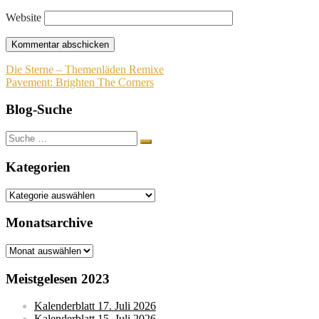
Website
Beitragsnavigation
Die Sterne – Themenläden Remixe
Pavement: Brighten The Corners
Blog-Suche
Suche
nach:
Kategorien
Kategorien
Monatsarchive
Monatsarchive
Meistgelesen 2023
Kalenderblatt 17. Juli 2026
Kalenderblatt 15. Juli 2026