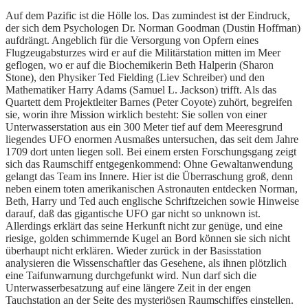
Auf dem Pazific ist die Hölle los. Das zumindest ist der Eindruck,
der sich dem Psychologen Dr. Norman Goodman (Dustin Hoffman)
aufdrängt. Angeblich für die Versorgung von Opfern eines
Flugzeugabsturzes wird er auf die Militärstation mitten im Meer
geflogen, wo er auf die Biochemikerin Beth Halperin (Sharon
Stone), den Physiker Ted Fielding (Liev Schreiber) und den
Mathematiker Harry Adams (Samuel L. Jackson) trifft. Als das
Quartett dem Projektleiter Barnes (Peter Coyote) zuhört, begreifen
sie, worin ihre Mission wirklich besteht: Sie sollen von einer
Unterwasserstation aus ein 300 Meter tief auf dem Meeresgrund
liegendes UFO enormen Ausmaßes untersuchen, das seit dem Jahre
1709 dort unten liegen soll. Bei einem ersten Forschungsgang zeigt
sich das Raumschiff entgegenkommend: Ohne Gewaltanwendung
gelangt das Team ins Innere. Hier ist die Überraschung groß, denn
neben einem toten amerikanischen Astronauten entdecken Norman,
Beth, Harry und Ted auch englische Schriftzeichen sowie Hinweise
darauf, daß das gigantische UFO gar nicht so unknown ist.
Allerdings erklärt das seine Herkunft nicht zur genüge, und eine
riesige, golden schimmernde Kugel an Bord können sie sich nicht
überhaupt nicht erklären. Wieder zurück in der Basisstation
analysieren die Wissenschaftler das Gesehene, als ihnen plötzlich
eine Taifunwarnung durchgefunkt wird. Nun darf sich die
Unterwasserbesatzung auf eine längere Zeit in der engen
Tauchstation an der Seite des mysteriösen Raumschiffes einstellen.