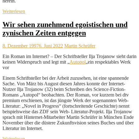
herein.
Weiterlesen
Wir sehen zunehmend egoistischen und
zynischen Zeiten entgegen
8. Dezember 1997
6. Juni 2022
Martin Schrüfer
Ein Roman im Internet? – Der Schriftsteller Ilja Trojanow sieht darin
keinen Widerspruch und legt mit „
Autopol
„ein respektables Werk
vor
Einem Schriftsteller bei der Arbeit zuzusehen, ist eine spannende
Sache. Von März bis August diesen Jahres konnte der Internet-
Nutzer Ilja Trojanow (32) beim Schreiben des Science-Fiction-
Romans „Autopol“ beobachten. Der Roman, vor kurzem bei dtv
premium erschienen, ist das jüngste Werk der sogenannten Web-
Literatur: „Novel in Progress“ (fortschreitende Geschichte) nennt
beispielsweise das ZDF sein Web- Literatur-Projekt. Ilja Trojanow
sprach mit Hinternet-Mitarbeiter Martin Schrüfer in München Ende
November über die düstere Zukunftsvision seines Buches und über
Literatur im Internet.
Weiterlesen