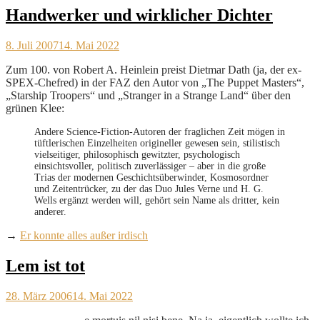
Handwerker und wirklicher Dichter
8. Juli 2007
14. Mai 2022
Zum 100. von Robert A. Heinlein preist Dietmar Dath (ja, der ex-
SPEX-Chefred) in der FAZ den Autor von „The Puppet Masters“,
„Starship Troopers“ und „Stranger in a Strange Land“ über den
grünen Klee:
Andere Science-Fiction-Autoren der fraglichen Zeit mögen in
tüftlerischen Einzelheiten origineller gewesen sein, stilistisch
vielseitiger, philosophisch gewitzter, psychologisch
einsichtsvoller, politisch zuverlässiger – aber in die große
Trias der modernen Geschichtsüberwinder, Kosmosordner
und Zeitentrücker, zu der das Duo Jules Verne und H. G.
Wells ergänzt werden will, gehört sein Name als dritter, kein
anderer.
→
Er konnte alles außer irdisch
Lem ist tot
28. März 2006
14. Mai 2022