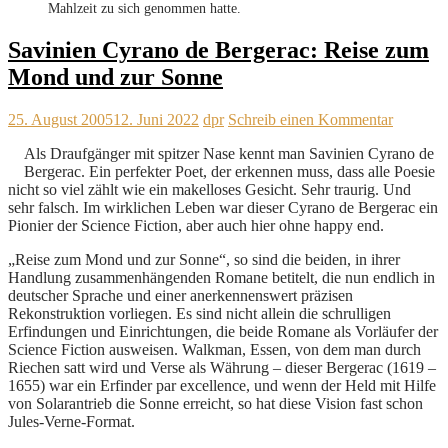
Mahlzeit zu sich genommen hatte.
Savinien Cyrano de Bergerac: Reise zum
Mond und zur Sonne
25. August 2005
12. Juni 2022
dpr
Schreib einen Kommentar
Als Draufgänger mit spitzer Nase kennt man Savinien Cyrano de
Bergerac. Ein perfekter Poet, der erkennen muss, dass alle Poesie
nicht so viel zählt wie ein makelloses Gesicht. Sehr traurig. Und
sehr falsch. Im wirklichen Leben war dieser Cyrano de Bergerac ein
Pionier der Science Fiction, aber auch hier ohne happy end.
„Reise zum Mond und zur Sonne“, so sind die beiden, in ihrer
Handlung zusammenhängenden Romane betitelt, die nun endlich in
deutscher Sprache und einer anerkennenswert präzisen
Rekonstruktion vorliegen. Es sind nicht allein die schrulligen
Erfindungen und Einrichtungen, die beide Romane als Vorläufer der
Science Fiction ausweisen. Walkman, Essen, von dem man durch
Riechen satt wird und Verse als Währung – dieser Bergerac (1619 –
1655) war ein Erfinder par excellence, und wenn der Held mit Hilfe
von Solarantrieb die Sonne erreicht, so hat diese Vision fast schon
Jules-Verne-Format.