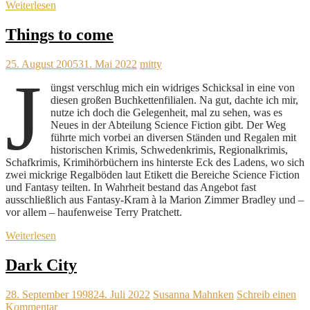
Weiterlesen
Things to come
25. August 2005
31. Mai 2022
mitty
J
üngst verschlug mich ein widriges Schicksal in eine von
diesen großen Buchkettenfilialen. Na gut, dachte ich mir,
nutze ich doch die Gelegenheit, mal zu sehen, was es
Neues in der Abteilung Science Fiction gibt. Der Weg
führte mich vorbei an diversen Ständen und Regalen mit
historischen Krimis, Schwedenkrimis, Regionalkrimis,
Schafkrimis, Krimihörbüchern ins hinterste Eck des Ladens, wo sich
zwei mickrige Regalböden laut Etikett die Bereiche Science Fiction
und Fantasy teilten. In Wahrheit bestand das Angebot fast
ausschließlich aus Fantasy-Kram à la Marion Zimmer Bradley und –
vor allem – haufenweise Terry Pratchett.
Weiterlesen
Dark City
28. September 1998
24. Juli 2022
Susanna Mahnken
Schreib einen
Kommentar