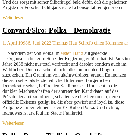
Und das sorgt mit seiner Silberkugel bald dafür, daß die geheimen
Ängste der Forscher bald ganz reale Lebensgefahren generieren.
Weiterlesen
Convard/Siro: Polka – Demokratie
1. April 1998
6. Juni 2022
Thomas Hau
Schreib einen Kommentar
Nachdem der von Polka im
ersten Band
aufgedeckte
Organschacher zum Sturz der Regierung geführt hat, ist Paris im
Jahre 2038 nicht nur total verdreckt und desolat, sondern auch im
Wahlfieber. Doch da scheint nicht alles mit rechten Dingen
zuzugehen. Ein Gremium von altehrwürdigen grauen Eminenzen,
die sich selbst als letzte redliche Hüter einer bürgerlichen
Demokratie sehen, befürchten Schlimmstes. Um Licht in die
dunklen Machenschaften der antretenden Kandidaten auf das
Präsidentenamt zu bringen, schalten sie eine Person ein, deren
offizielle Existenz getilgt ist, die aber gewieft und loyal ist, diese
Aufgabe zu übernehmen – den Ex-Bullen Polka. Und richtig,
irgendwas ist arg faul im Staate Frankreich.
Weiterlesen