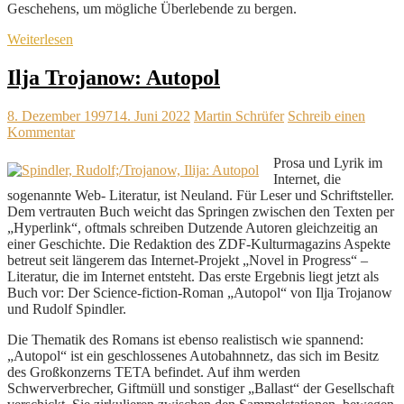
Geschehens, um mögliche Überlebende zu bergen.
Weiterlesen
Ilja Trojanow: Autopol
8. Dezember 1997
14. Juni 2022
Martin Schrüfer
Schreib einen
Kommentar
Prosa und Lyrik im
Internet, die
sogenannte Web- Literatur, ist Neuland. Für Leser und Schriftsteller.
Dem vertrauten Buch weicht das Springen zwischen den Texten per
„Hyperlink“, oftmals schreiben Dutzende Autoren gleichzeitig an
einer Geschichte. Die Redaktion des ZDF-Kulturmagazins Aspekte
betreut seit längerem das Internet-Projekt „Novel in Progress“ –
Literatur, die im Internet entsteht. Das erste Ergebnis liegt jetzt als
Buch vor: Der Science-fiction-Roman „Autopol“ von Ilja Trojanow
und Rudolf Spindler.
Die Thematik des Romans ist ebenso realistisch wie spannend:
„Autopol“ ist ein geschlossenes Autobahnnetz, das sich im Besitz
des Großkonzerns TETA befindet. Auf ihm werden
Schwerverbrecher, Giftmüll und sonstiger „Ballast“ der Gesellschaft