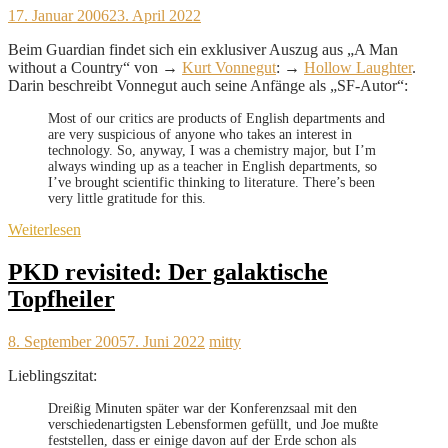
17. Januar 2006
23. April 2022
Beim Guardian findet sich ein exklusiver Auszug aus „A Man
without a Country“ von →
Kurt Vonnegut
: →
Hollow Laughter
.
Darin beschreibt Vonnegut auch seine Anfänge als „SF-Autor“:
Most of our critics are products of English departments and
are very suspicious of anyone who takes an interest in
technology. So, anyway, I was a chemistry major, but I’m
always winding up as a teacher in English departments, so
I’ve brought scientific thinking to literature. There’s been
very little gratitude for this.
Weiterlesen
PKD revisited: Der galaktische
Topfheiler
8. September 2005
7. Juni 2022
mitty
Lieblingszitat:
Dreißig Minuten später war der Konferenzsaal mit den
verschiedenartigsten Lebensformen gefüllt, und Joe mußte
feststellen, dass er einige davon auf der Erde schon als