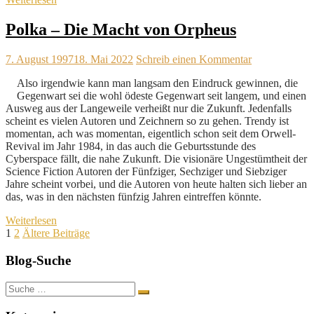
Polka – Die Macht von Orpheus
7. August 1997
18. Mai 2022
Schreib einen Kommentar
Also irgendwie kann man langsam den Eindruck gewinnen, die
Gegenwart sei die wohl ödeste Gegenwart seit langem, und einen
Ausweg aus der Langeweile verheißt nur die Zukunft. Jedenfalls
scheint es vielen Autoren und Zeichnern so zu gehen. Trendy ist
momentan, ach was momentan, eigentlich schon seit dem Orwell-
Revival im Jahr 1984, in das auch die Geburtsstunde des
Cyberspace fällt, die nahe Zukunft. Die visionäre Ungestümtheit der
Science Fiction Autoren der Fünfziger, Sechziger und Siebziger
Jahre scheint vorbei, und die Autoren von heute halten sich lieber an
das, was in den nächsten fünfzig Jahren eintreffen könnte.
Weiterlesen
Seitennummerierung
1
2
Ältere Beiträge
der
Blog-Suche
Beiträge
Suche
nach: