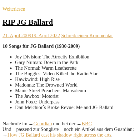
Weiterlesen
RIP JG Ballard
21. April 2009
19. April 2022
Schreib einen Kommentar
10 Songs für JG Ballard (1930-2009)
Joy Division: The Atrocity Exhibition
Gary Numan: Down in the Park
The Normal: Warm Leatherette
The Buggles: Video Killed the Radio Star
Hawkwind: High Rise
Madonna: The Drowned World
Manic Street ­Preachers: Mausoleum
The Jawbox: Motorist
John Foxx: Underpass
Dan Melchior´s Broke Revue: Me and JG Ballard
Nachrufe im →
Guardian
und bei der →
BBC
.
Und – passend zur Songliste – noch ein Artikel aus dem Guardian:
→
How JG Ballard cast his shadow right across the arts
.