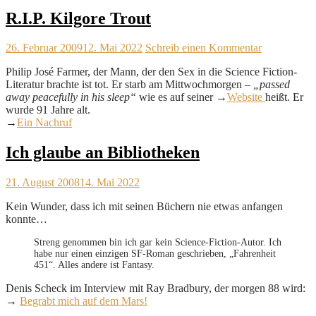
R.I.P. Kilgore Trout
26. Februar 2009
12. Mai 2022
Schreib einen Kommentar
Philip José Farmer, der Mann, der den Sex in die Science Fiction-
Literatur brachte ist tot. Er starb am Mittwochmorgen –
„passed
away peacefully in his sleep“
wie es auf seiner →
Website
heißt. Er
wurde 91 Jahre alt.
→
Ein Nachruf
Ich glaube an Bibliotheken
21. August 2008
14. Mai 2022
Kein Wunder, dass ich mit seinen Büchern nie etwas anfangen
konnte…
Streng genommen bin ich gar kein Science-Fiction-Autor. Ich
habe nur einen einzigen SF-Roman geschrieben, „Fahrenheit
451“. Alles andere ist Fantasy.
Denis Scheck im Interview mit Ray Bradbury, der morgen 88 wird:
→
Begrabt mich auf dem Mars!