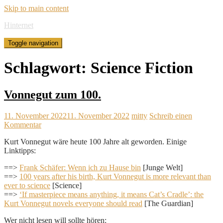
Skip to main content
Hinternet
Toggle navigation
Schlagwort:
Science Fiction
Vonnegut zum 100.
11. November 2022
11. November 2022
mitty
Schreib einen
Kommentar
Kurt Vonnegut wäre heute 100 Jahre alt geworden. Einige
Linktipps:
==>
Frank Schäfer: Wenn ich zu Hause bin
[Junge Welt]
==>
100 years after his birth, Kurt Vonnegut is more relevant than
ever to science
[Science]
==>
‘If masterpiece means anything, it means Cat’s Cradle’: the
Kurt Vonnegut novels everyone should read
[The Guardian]
Wer nicht lesen will sollte hören: