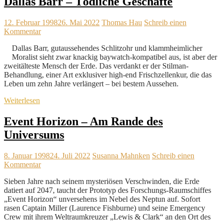
Dallas Barr – Tödliche Geschäfte
12. Februar 1998
26. Mai 2022
Thomas Hau
Schreib einen
Kommentar
Dallas Barr, gutaussehendes Schlitzohr und klammheimlicher
Moralist sieht zwar knackig baywatch-kompatibel aus, ist aber der
zweitälteste Mensch der Erde. Das verdankt er der Stilman-
Behandlung, einer Art exklusiver high-end Frischzellenkur, die das
Leben um zehn Jahre verlängert – bei bestem Aussehen.
Weiterlesen
Event Horizon – Am Rande des
Universums
8. Januar 1998
24. Juli 2022
Susanna Mahnken
Schreib einen
Kommentar
Sieben Jahre nach seinem mysteriösen Verschwinden, die Erde
datiert auf 2047, taucht der Prototyp des Forschungs-Raumschiffes
„Event Horizon“ unversehens im Nebel des Neptun auf. Sofort
rasen Captain Miller (Laurence Fishburne) und seine Emergency
Crew mit ihrem Weltraumkreuzer „Lewis & Clark“ an den Ort des