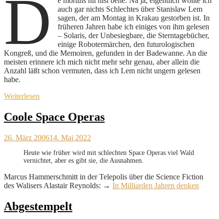
D
e mortuis nil nisi bene. Na ja, eigentlich wollte ich
auch gar nichts Schlechtes über Stanislaw Lem
sagen, der am Montag in Krakau gestorben ist. In
früheren Jahren habe ich einiges von ihm gelesen
– Solaris, der Unbesiegbare, die Sterntagebücher,
einige Robotermärchen, den futurologischen
Kongreß, und die Memoiren, gefunden in der Badewanne. An die
meisten erinnere ich mich nicht mehr sehr genau, aber allein die
Anzahl läßt schon vermuten, dass ich Lem nicht ungern gelesen
habe.
Weiterlesen
Coole Space Operas
26. März 2006
14. Mai 2022
Heute wie früher wird mit schlechten Space Operas viel Wald
vernichtet, aber es gibt sie, die Ausnahmen.
Marcus Hammerschmitt in der Telepolis über die Science Fiction
des Walisers Alastair Reynolds: →
In Milliarden Jahren denken
Abgestempelt