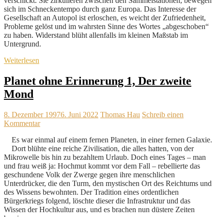
verschickt. Sie zirkulieren zwischen den Sammelstationen, bewegen
sich im Schneckentempo durch ganz Europa. Das Interesse der
Gesellschaft an Autopol ist erloschen, es weicht der Zufriedenheit,
Probleme gelöst und im wahrsten Sinne des Wortes „abgeschoben“
zu haben. Widerstand blüht allenfalls im kleinen Maßstab im
Untergrund.
Weiterlesen
Planet ohne Erinnerung 1, Der zweite
Mond
8. Dezember 1997
6. Juni 2022
Thomas Hau
Schreib einen
Kommentar
Es war einmal auf einem fernen Planeten, in einer fernen Galaxie.
Dort blühte eine reiche Zivilisation, die alles hatten, von der
Mikrowelle bis hin zu bezahltem Urlaub. Doch eines Tages – man
und frau weiß ja: Hochmut kommt vor dem Fall – rebellierte das
geschundene Volk der Zwerge gegen ihre menschlichen
Unterdrücker, die den Turm, den mystischen Ort des Reichtums und
des Wissens bewohnten. Der Tradition eines ordentlichen
Bürgerkriegs folgend, löschte dieser die Infrastruktur und das
Wissen der Hochkultur aus, und es brachen nun düstere Zeiten