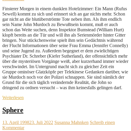
Finsterer Morgen in einem dunklen Hotelzimmer: Ein Mann (Rufus
Sewell) kommt zu sich und erinnert sich an gar nichts mehr. Schon
gar nicht an die blutüberströmte Tote neben ihm. Als ihm endlich
sein Name John Murdoch zu Bewußtsein kommt, muß er auch
schon das Weite suchen, denn Inspektor Bumstead (William Hurt)
klopft bereits an die Tür und will ihn als Serienmörder hinter Gitter
bringen. Nur stückchenweise spielt ihm sein Gedächtnis während
der Flucht Informationen über seine Frau Emma (Jennifer Connelly)
und seine Jugend zu. Außerdem begegnet er dem zwielichtigen
Psychiater Dr. Schreber (Kiefer Sutherland), der offensichtlich mehr
über die mysteriösen Vorgänge weiß, aber kurzerhand immer wieder
verschwindet. Im Untergrund macht sich zu gleicher Zeit ein
Gruppe ominöser Glatzköpfe per Telekinese Gedanken darüber, wie
sie Murdoch noch vor der Polizei schnappen. Sie sind nämlich der
Grund für die sich täglich verändernde Realität, die John so
dringend zu ordnen versucht – was ihm keinesfalls gelingen darf.
Weiterlesen
Sphere
13. April 1998
23. Juli 2022
Susanna Mahnken
Schreib einen
Kommentar