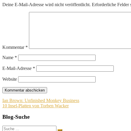
Deine E-Mail-Adresse wird nicht veröffentlicht.
Erforderliche Felder 
Kommentar
*
Name
*
E-Mail-Adresse
*
Website
Beitragsnavigation
Ian Brown: Unfinished Monkey Business
10 Insel-Platten von Torben Wacker
Blog-Suche
Suche