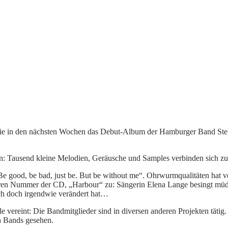
die, die in den nächsten Wochen das Debut-Album der Hamburger Band St
den: Tausend kleine Melodien, Geräusche und Samples verbinden sich 
e good, be bad, just be. But be without me“. Ohrwurmqualitäten hat vor
igeren Nummer der CD, „Harbour“ zu: Sängerin Elena Lange besingt müd
ich doch irgendwie verändert hat…
ile vereint: Die Bandmitglieder sind in diversen anderen Projekten tä
n Bands gesehen.