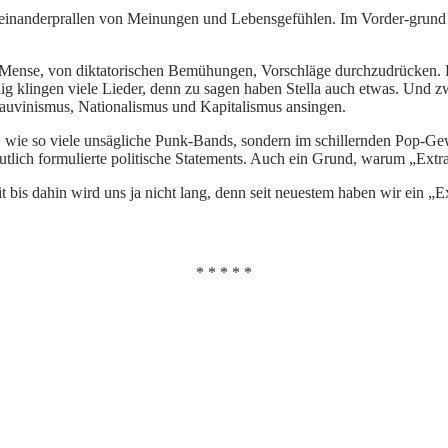
ufeinanderprallen von Meinungen und Lebensgefühlen. Im Vorder-grund 
ense, von diktatorischen Bemühungen, Vorschläge durchzudrücken. Do
ig klingen viele Lieder, denn zu sagen haben Stella auch etwas. Und zwa
auvinismus, Nationalismus und Kapitalismus ansingen.
, wie so viele unsägliche Punk-Bands, sondern im schillernden Pop-Gew
deutlich formulierte politische Statements. Auch ein Grund, warum „Ex
 bis dahin wird uns ja nicht lang, denn seit neuestem haben wir ein „Ext
* * * * *