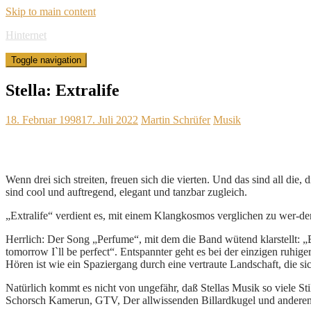
Skip to main content
Hinternet
Toggle navigation
Stella: Extralife
18. Februar 1998
17. Juli 2022
Martin Schrüfer
Musik
Wenn drei sich streiten, freuen sich die vierten. Und das sind all 
sind cool und auftregend, elegant und tanzbar zugleich.
„Extralife“ verdient es, mit einem Klangkosmos verglichen zu wer-
Herrlich: Der Song „Perfume“, mit dem die Band wütend klarstellt: „B
tomorrow I`ll be perfect“. Entspannter geht es bei der einzigen ruh
Hören ist wie ein Spaziergang durch eine vertraute Landschaft, die s
Natürlich kommt es nicht von ungefähr, daß Stellas Musik so viele St
Schorsch Kamerun, GTV, Der allwissenden Billardkugel und andere