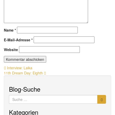
Name
*
E-Mail-Adresse
*
Website
Beitragsnavigation
Interview: Laika
11th Dream Day: Eighth
Blog-Suche
Suche
nach:
Kategorien