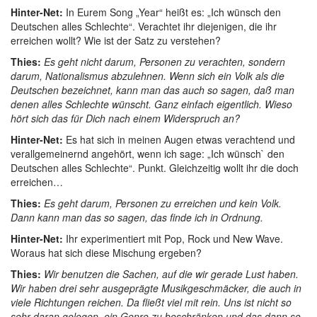
Hinter-Net:
In Eurem Song „Year“ heißt es: „Ich wünsch den
Deutschen alles Schlechte“. Verachtet ihr diejenigen, die ihr
erreichen wollt? Wie ist der Satz zu verstehen?
Thies:
Es geht nicht darum, Personen zu verachten, sondern
darum, Nationalismus abzulehnen. Wenn sich ein Volk als die
Deutschen bezeichnet, kann man das auch so sagen, daß man
denen alles Schlechte wünscht. Ganz einfach eigentlich. Wieso
hört sich das für Dich nach einem Widerspruch an?
Hinter-Net:
Es hat sich in meinen Augen etwas verachtend und
verallgemeinernd angehört, wenn ich sage: „Ich wünsch` den
Deutschen alles Schlechte“. Punkt. Gleichzeitig wollt ihr die doch
erreichen…
Thies:
Es geht darum, Personen zu erreichen und kein Volk.
Dann kann man das so sagen, das finde ich in Ordnung.
Hinter-Net:
Ihr experimentiert mit Pop, Rock und New Wave.
Woraus hat sich diese Mischung ergeben?
Thies:
Wir benutzen die Sachen, auf die wir gerade Lust haben.
Wir haben drei sehr ausgeprägte Musikgeschmäcker, die auch in
viele Richtungen reichen. Da fließt viel mit rein. Uns ist nicht so
sehr daran gelegen, ein Genre zu beschränken und das dann so