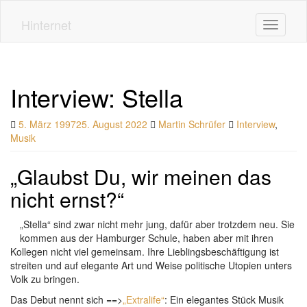
Skip
to
Hinternet
Toggle n
main
content
Interview: Stella
5. März 1997
25. August 2022
Martin Schrüfer
Interview
,
Musik
„Glaubst Du, wir meinen das
nicht ernst?“
„Stella“ sind zwar nicht mehr jung, dafür aber trotzdem neu. Sie
kommen aus der Hamburger Schule, haben aber mit ihren
Kollegen nicht viel gemeinsam. Ihre Lieblingsbeschäftigung ist
streiten und auf elegante Art und Weise politische Utopien unters
Volk zu bringen.
Das Debut nennt sich ==>
„Extralife“
: Ein elegantes Stück Musik