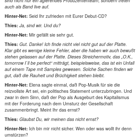
sind nicht nur ein agierendes Produzententeam, sondern treten
auch als Band live auf.
Hinter-Net:
Seid Ihr zufrieden mit Eurer Debut-CD?
Thies:
Ja, sind wir. Und du?
Hinter-Net:
Mir gefällt sie sehr gut.
Thies:
Gut. Danke! Ich finde nicht viel nicht gut auf der Platte.
Klar gibt es wenige kleine Fehler, aber die haben wir auch bewußt
stehen gelassen auf der Platte. Dieses Streichermotiv, das „O.K.,
tomorrow I`ll be perfect“ mitträgt, beispielsweise, das ist ein Unfall
auf einem Tape mit Samples gewesen. Solche Sachen finden wir
gut, daß die Rauheit und Brüchigkeit stehen bleibt.
Hinter-Net:
Elena sagte einmal, daß Pop-Musik für sie die
reizvollste Art sei, ein politisches Statement unterzubringen. Und
zwar in dem Sinn, daß der Pop als Ausgeburt des Kapitalismus
mit der Forderung nach dem Umsturz der Gesellschaft
zusammenbringt. Meint Ihr das ernst?
Thies:
Glaubst Du, wir meinen das nicht ernst?
Hinter-Net:
Ich bin mir nicht sicher. Wen oder was wollt ihr denn
umstürzen?