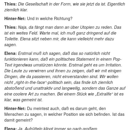
Thies:
Die Gesellschaft in der Form, wie sie jetzt da ist. Eigentlich
ziemlich klar.
Hinter-Net:
Und in welche Richtung?
Thies:
Naja, da fängt man dann an über Utopien zu reden. Das
ist ein weites Feld. Warte mal, ich muß ganz dringend auf die
Toilette. Elena sitzt neben mir, die kann vielleicht mehr dazu
sagen.
Elena:
Erstmal muß ich sagen, daß das so natürlich nicht
funktionieren kann, daß ein politisches Statement in einem Pop-
Text irgendwas umstürzen könnte. Erstmal geht es um Irritation.
Die Leute zu verwirren und ihnen zu zeigen, daß wir mit einigen
Dingen, die da passieren, nicht einverstanden sind. Wir wollen
nicht „right-in-the-face“-politisch sein, das finde ich ziemlich
abstoßend und unattraktiv und langweilig, sondern das Ganze auf
eine coolere Art zu machen. Bei einem Stück wie „Extralife“ ist es
klar, was gemeint ist.
Hinter-Net:
Du meintest auch, daß es darum geht, den
Menschen zu sagen, in welcher Position sie sich befinden. Ist das
damit gemeint?
Elena:
Ja. Aufrütteln klingt immer so nach großem