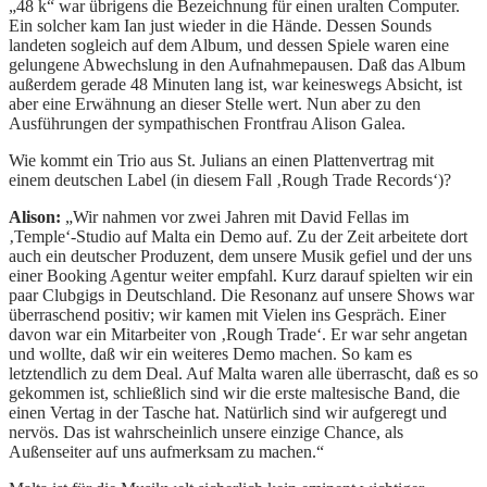
„48 k“ war übrigens die Bezeichnung für einen uralten Computer.
Ein solcher kam Ian just wieder in die Hände. Dessen Sounds
landeten sogleich auf dem Album, und dessen Spiele waren eine
gelungene Abwechslung in den Aufnahmepausen. Daß das Album
außerdem gerade 48 Minuten lang ist, war keineswegs Absicht, ist
aber eine Erwähnung an dieser Stelle wert. Nun aber zu den
Ausführungen der sympathischen Frontfrau Alison Galea.
Wie kommt ein Trio aus St. Julians an einen Plattenvertrag mit
einem deutschen Label (in diesem Fall ‚Rough Trade Records‘)?
Alison:
„Wir nahmen vor zwei Jahren mit David Fellas im
‚Temple‘-Studio auf Malta ein Demo auf. Zu der Zeit arbeitete dort
auch ein deutscher Produzent, dem unsere Musik gefiel und der uns
einer Booking Agentur weiter empfahl. Kurz darauf spielten wir ein
paar Clubgigs in Deutschland. Die Resonanz auf unsere Shows war
überraschend positiv; wir kamen mit Vielen ins Gespräch. Einer
davon war ein Mitarbeiter von ‚Rough Trade‘. Er war sehr angetan
und wollte, daß wir ein weiteres Demo machen. So kam es
letztendlich zu dem Deal. Auf Malta waren alle überrascht, daß es so
gekommen ist, schließlich sind wir die erste maltesische Band, die
einen Vertag in der Tasche hat. Natürlich sind wir aufgeregt und
nervös. Das ist wahrscheinlich unsere einzige Chance, als
Außenseiter auf uns aufmerksam zu machen.“