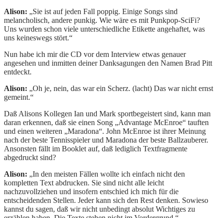
Alison:
„Sie ist auf jeden Fall poppig. Einige Songs sind
melancholisch, andere punkig. Wie wäre es mit Punkpop-SciFi?
Uns wurden schon viele unterschiedliche Etikette angehaftet, was
uns keineswegs stört.“
Nun habe ich mir die CD vor dem Interview etwas genauer
angesehen und inmitten deiner Danksagungen den Namen Brad Pitt
entdeckt.
Alison:
„Oh je, nein, das war ein Scherz. (lacht) Das war nicht ernst
gemeint.“
Daß Alisons Kollegen Ian und Mark sportbegeistert sind, kann man
daran erkennen, daß sie einen Song „Advantage McEnroe“ tauften
und einen weiteren „Maradona“. John McEnroe ist ihrer Meinung
nach der beste Tennisspieler und Maradona der beste Ballzauberer.
Ansonsten fällt im Booklet auf, daß lediglich Textfragmente
abgedruckt sind?
Alison:
„In den meisten Fällen wollte ich einfach nicht den
kompletten Text abdrucken. Sie sind nicht alle leicht
nachzuvollziehen und insofern entschied ich mich für die
entscheidenden Stellen. Jeder kann sich den Rest denken. Sowieso
kannst du sagen, daß wir nicht unbedingt absolut Wichtiges zu
erzählen haben. Die Texte stehen nicht im Vordergrund.“