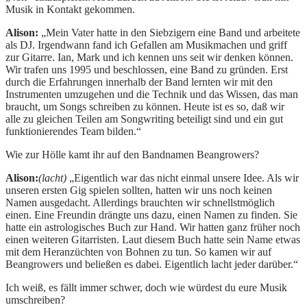
Musik in Kontakt gekommen.
Alison:
„Mein Vater hatte in den Siebzigern eine Band und arbeitete
als DJ. Irgendwann fand ich Gefallen am Musikmachen und griff
zur Gitarre. Ian, Mark und ich kennen uns seit wir denken können.
Wir trafen uns 1995 und beschlossen, eine Band zu gründen. Erst
durch die Erfahrungen innerhalb der Band lernten wir mit den
Instrumenten umzugehen und die Technik und das Wissen, das man
braucht, um Songs schreiben zu können. Heute ist es so, daß wir
alle zu gleichen Teilen am Songwriting beteiligt sind und ein gut
funktionierendes Team bilden.“
Wie zur Hölle kamt ihr auf den Bandnamen Beangrowers?
Alison:
(lacht)
„Eigentlich war das nicht einmal unsere Idee. Als wir
unseren ersten Gig spielen sollten, hatten wir uns noch keinen
Namen ausgedacht. Allerdings brauchten wir schnellstmöglich
einen. Eine Freundin drängte uns dazu, einen Namen zu finden. Sie
hatte ein astrologisches Buch zur Hand. Wir hatten ganz früher noch
einen weiteren Gitarristen. Laut diesem Buch hatte sein Name etwas
mit dem Heranzüchten von Bohnen zu tun. So kamen wir auf
Beangrowers und beließen es dabei. Eigentlich lacht jeder darüber.“
Ich weiß, es fällt immer schwer, doch wie würdest du eure Musik
umschreiben?