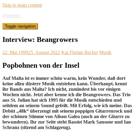
Skip to main content
Hinternet
Toggle navigation
Interview: Beangrowers
22. Mai 1999
25. August 2022
Kai Florian Becker
Musik
Popbohnen von der Insel
Auf Malta ist es immer schön warm, kein Wunder, daß dort
keine allzu düstere Musik entstehen kann. Überhaupt, kennt
ihr Bands aus Malta? Ich nicht, zumindest bis vor einigen
Wochen nicht. Jetzt aber kenne ich die Beangrowers. Das Trio
aus St. Julian hat sich 1995 für die Musik entschieden und
seitdem an seinem Sound gefeilt. Mit Erfolg, wie ich meine. Das
Debüt „48k“ überzeugt mit seinem poppigen Gitarrenrock und
der schönen Stimme von Alison Galea (auch an der Gitarre zu
bewundern). Ihr zur Seite steht Bassist Mark Sansone und Ian
Schranz (sitzend am Schlagzeug).