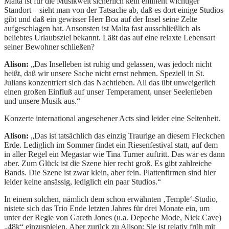
Malta ist für die Musikwelt sicherlich kein eminent wichtiger
Standort – sieht man von der Tatsache ab, daß es dort einige Studios
gibt und daß ein gewisser Herr Boa auf der Insel seine Zelte
aufgeschlagen hat. Ansonsten ist Malta fast ausschließlich als
beliebtes Urlaubsziel bekannt. Läßt das auf eine relaxte Lebensart
seiner Bewohner schließen?
Alison:
„Das Inselleben ist ruhig und gelassen, was jedoch nicht
heißt, daß wir unsere Sache nicht ernst nehmen. Speziell in St.
Julians konzentriert sich das Nachtleben. All das übt unweigerlich
einen großen Einfluß auf unser Temperament, unser Seelenleben
und unsere Musik aus.“
Konzerte international angesehener Acts sind leider eine Seltenheit.
Alison:
„Das ist tatsächlich das einzig Traurige an diesem Fleckchen
Erde. Lediglich im Sommer findet ein Riesenfestival statt, auf dem
in aller Regel ein Megastar wie Tina Turner auftritt. Das war es dann
aber. Zum Glück ist die Szene hier recht groß. Es gibt zahlreiche
Bands. Die Szene ist zwar klein, aber fein. Plattenfirmen sind hier
leider keine ansässig, lediglich ein paar Studios.“
In einem solchen, nämlich dem schon erwähnten ‚Temple‘-Studio,
nistete sich das Trio Ende letzten Jahres für drei Monate ein, um
unter der Regie von Gareth Jones (u.a. Depeche Mode, Nick Cave)
„48k“ einzuspielen. Aber zurück zu Alison: Sie ist relativ früh mit