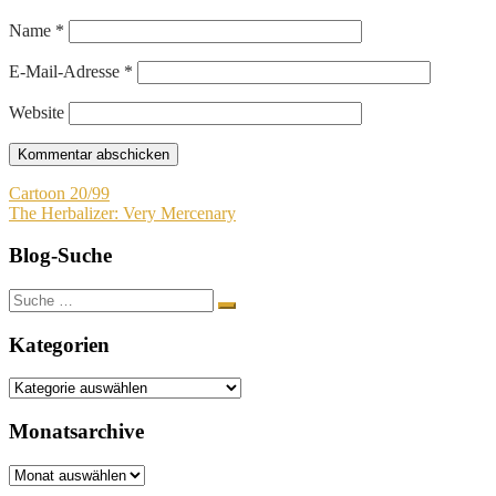
Name
*
E-Mail-Adresse
*
Website
Beitragsnavigation
Cartoon 20/99
The Herbalizer: Very Mercenary
Blog-Suche
Suche
nach:
Kategorien
Kategorien
Monatsarchive
Monatsarchive