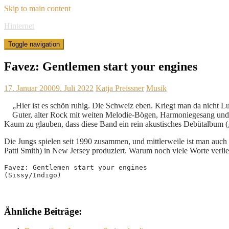
Skip to main content
Hinternet
Toggle navigation
Favez: Gentlemen start your engines
17. Januar 2000
9. Juli 2022
Katja Preissner
Musik
„Hier ist es schön ruhig. Die Schweiz eben. Kriegt man da nicht 
Guter, alter Rock mit weiten Melodie-Bögen, Harmoniegesang und s
Kaum zu glauben, dass diese Band ein rein akustisches Debütalbum („A
Die Jungs spielen seit 1990 zusammen, und mittlerweile ist man auc
Patti Smith) in New Jersey produziert. Warum noch viele Worte verlie
Favez: Gentlemen start your engines
(Sissy/Indigo)
Ähnliche Beiträge: