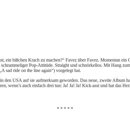
Lust, ein bißchen Krach zu machen?“ Favez über Favez. Momentan ein 
chrammeliger Pop-Attitüde. Straight und schnörkellos. Mit Hang zum Me
 sad ride on the line again“) vorgelegt hat.
h in den USA auf sie aufmerksam geworden. Das neue, zweite Album ha
ren, wenn’s auch einfach drei tun: Ja! Ja! Ja! Kick-asst und hat das 
* * * * *