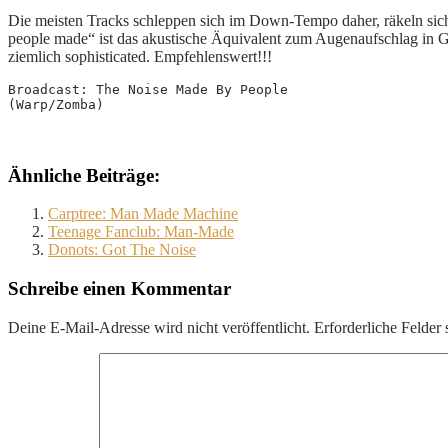
Die meisten Tracks schleppen sich im Down-Tempo daher, räkeln sic
people made“ ist das akustische Äquivalent zum Augenaufschlag in Gro
ziemlich sophisticated. Empfehlenswert!!!
Broadcast: The Noise Made By People
(Warp/Zomba)
Ähnliche Beiträge:
Carptree: Man Made Machine
Teenage Fanclub: Man-Made
Donots: Got The Noise
Schreibe einen Kommentar
Deine E-Mail-Adresse wird nicht veröffentlicht.
Erforderliche Felder 