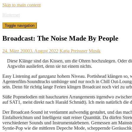
Skip to main content
Hinternet
Toggle navigation
Broadcast: The Noise Made By People
24. März 2000
3. August 2022
Katja Preissner
Musik
Diese Klänge sind das Kissen, um die Ohren hochzulegen. Oder di
Argwohn ausliefert, denn sie tut einem nichts.
Easy Listening auf ganzganz hohem Niveau. Portishead klängen so, w
Agentenfilm-Soundtracks umhünge und nur noch in Chill Out-Lounges 
sein. Denn für richtig lange Ferien klingen Broadcast noch viel zu ur
Süße Popmelodien mit hauchzarten Arrangements irgendwo zwischen d
auf SAT1, meist direkt nach Harald Schmidt). Ich mein natürlich die 
Der Broadcast-Sound ist verdammt aufwendig gestaltet, und das macht
Einfallsreichtum und Intelligenz statt reiner Quantität. Da dürfen Str
verschiedener Sounds und Instrumentalebenen. Gemessen am Mainstrea
Syntie-Pop wie die mittleren Depeche Mode, scheppernde Geräuschkul