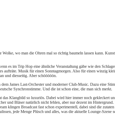
e Wolke, wo man die Ohren mal so richtig baumeln lassen kann. Kunst
enn es im Trip Hop eine ähnliche Veranstaltung gäbe wie den Schlager
aufträte. Musik für einen Sonntagmorgen. Also für einen winzig klein
ban und diesseitig. Aber schööööön.
em James Last-Orchester und moderner Club-Music. Dazu eine Stimme, 
deutsche Synchronstimme. Und die ist schon eine, die man sich merkt.
 das Klangbild so luxuriös. Dabei wird hier immer noch gekleckert un
eicher und Bläser natürlich nicht fehlen, aber nur dezent im Hintergrund.
m klingen Broadcast fast schon experimentell, dabei sind die zutaten
issen, jede Menge Plüsch und alles, was die aktuelle Lounge-Szene so