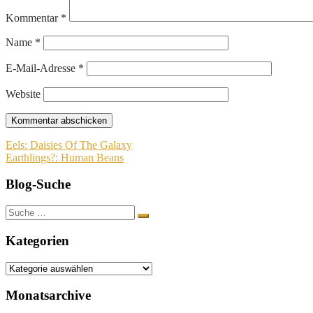
Kommentar
*
Name
*
E-Mail-Adresse
*
Website
Beitragsnavigation
Eels: Daisies Of The Galaxy
Earthlings?: Human Beans
Blog-Suche
Suche
nach:
Kategorien
Kategorien
Monatsarchive