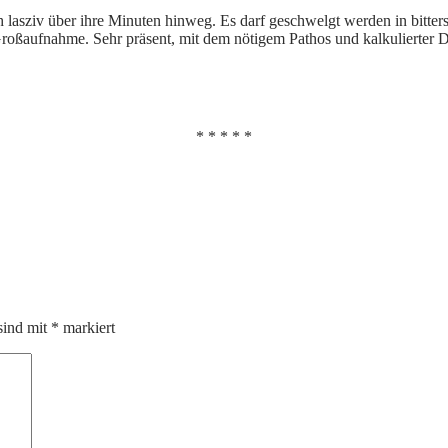
h lasziv über ihre Minuten hinweg. Es darf geschwelgt werden in bitt
ßaufnahme. Sehr präsent, mit dem nötigem Pathos und kalkulierter Dram
* * * * *
sind mit
*
markiert