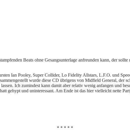
stampfenden Beats ohne Gesangsunterlage anfreunden kann, der sollte 
sten Ian Pooley, Super Collider, Lo Fidelity Allstars, L.F.O. und Spe
ammengestellt wurde diese CD übrigens von Midfield General, der scho
en lassen. Ich zumindest kann damit aber relativ wenig anfangen und 
tt gehypt und uninteressant. Am Ende ist das hier vielleicht nette Par
* * * * *