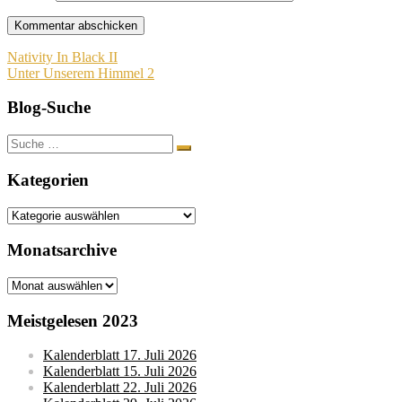
Beitragsnavigation
Nativity In Black II
Unter Unserem Himmel 2
Blog-Suche
Suche
nach:
Kategorien
Kategorien
Monatsarchive
Monatsarchive
Meistgelesen 2023
Kalenderblatt 17. Juli 2026
Kalenderblatt 15. Juli 2026
Kalenderblatt 22. Juli 2026