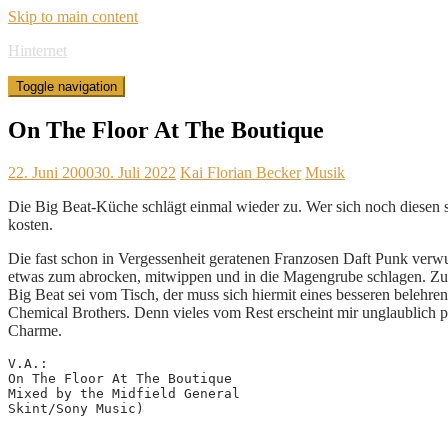
Skip to main content
Hinternet
Toggle navigation
On The Floor At The Boutique
22. Juni 2000
30. Juli 2022
Kai Florian Becker
Musik
Die Big Beat-Küche schlägt einmal wieder zu. Wer sich noch diesen 
kosten.
Die fast schon in Vergessenheit geratenen Franzosen Daft Punk verwur
etwas zum abrocken, mitwippen und in die Magengrube schlagen. Zus
Big Beat sei vom Tisch, der muss sich hiermit eines besseren belehr
Chemical Brothers. Denn vieles vom Rest erscheint mir unglaublich pha
Charme.
V.A.:
On The Floor At The Boutique
Mixed by the Midfield General
Skint/Sony Music)