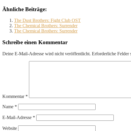
Ähnliche Beiträge:
The Dust Brothers: Fight Club OST
The Chemical Brothers: Surrender
The Chemical Brothers: Surrender
Schreibe einen Kommentar
Deine E-Mail-Adresse wird nicht veröffentlicht.
Erforderliche Felder 
Kommentar
*
Name
*
E-Mail-Adresse
*
Website