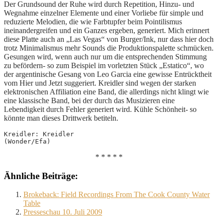
Der Grundsound der Ruhe wird durch Repetition, Hinzu- und
Wegnahme einzelner Elemente und einer Vorliebe für simple und
reduzierte Melodien, die wie Farbtupfer beim Pointilismus
ineinandergreifen und ein Ganzes ergeben, generiert. Mich erinnert
diese Platte auch an „Las Vegas“ von Burger/Ink, nur dass hier doch
trotz Minimalismus mehr Sounds die Produktionspalette schmücken.
Gesungen wird, wenn auch nur um die entsprechenden Stimmung
zu befördern- so zum Beispiel im vorletzten Stück „Estatico“, wo
der argentinische Gesang von Leo Garcia eine gewisse Entrücktheit
vom Hier und Jetzt suggeriert. Kreidler sind wegen der starken
elektronischen Affiliation eine Band, die allerdings nicht klingt wie
eine klassische Band, bei der durch das Musizieren eine
Lebendigkeit durch Fehler generiert wird. Kühle Schönheit- so
könnte man dieses Drittwerk betiteln.
Kreidler: Kreidler
(Wonder/Efa)
* * * * *
Ähnliche Beiträge:
Brokeback: Field Recordings From The Cook County Water
Table
Presseschau 10. Juli 2009