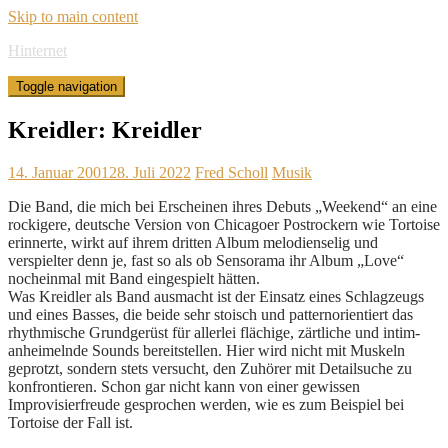
Skip to main content
Hinternet
Toggle navigation
Kreidler: Kreidler
14. Januar 2001
28. Juli 2022
Fred Scholl
Musik
Die Band, die mich bei Erscheinen ihres Debuts „Weekend“ an eine
rockigere, deutsche Version von Chicagoer Postrockern wie Tortoise
erinnerte, wirkt auf ihrem dritten Album melodienselig und
verspielter denn je, fast so als ob Sensorama ihr Album „Love“
nocheinmal mit Band eingespielt hätten.
Was Kreidler als Band ausmacht ist der Einsatz eines Schlagzeugs
und eines Basses, die beide sehr stoisch und patternorientiert das
rhythmische Grundgerüst für allerlei flächige, zärtliche und intim-
anheimelnde Sounds bereitstellen. Hier wird nicht mit Muskeln
geprotzt, sondern stets versucht, den Zuhörer mit Detailsuche zu
konfrontieren. Schon gar nicht kann von einer gewissen
Improvisierfreude gesprochen werden, wie es zum Beispiel bei
Tortoise der Fall ist.