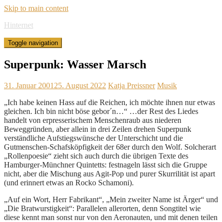
Skip to main content
Hinternet
Toggle navigation
Superpunk: Wasser Marsch
31. Januar 2001
25. August 2022
Katja Preissner
Musik
„Ich habe keinen Hass auf die Reichen, ich möchte ihnen nur etwas
gleichen. Ich bin nicht böse gebor´n…“ …der Rest des Liedes
handelt von erpresserischem Menschenraub aus niederen
Beweggründen, aber allein in drei Zeilen drehen Superpunk
verständliche Aufstiegswünsche der Unterschicht und die
Gutmenschen-Schafsköpfigkeit der 68er durch den Wolf. Solcherart
„Rollenpoesie“ zieht sich auch durch die übrigen Texte des
Hamburger-Münchner Quintetts: festnageln lässt sich die Gruppe
nicht, aber die Mischung aus Agit-Pop und purer Skurrilität ist apart
(und erinnert etwas an Rocko Schamoni).
„Auf ein Wort, Herr Fabrikant“, „Mein zweiter Name ist Ärger“ und
„Die Bratwurstigkeit“: Parallelen allerorten, denn Songtitel wie
diese kennt man sonst nur von den Aeronauten, und mit denen teilen