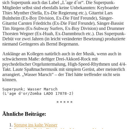
sich Superpunk auch das Label „L´age d´or“. Die Superpunk-
Mitglieder selbst sind ebenfalls keine Unbekannten: Keyboarder
Thies Mynther (Stella, Ex-Die Regierung etc.), Gitarrist Lars
Bulnheim (Ex-Boy Division, Ex-Die Fünf Freunde), Sänger-
Gitarrist Carsten Friedrichs (Ex-Die Fünf Freunde), Sänger-Bassist
Tim Jürgens (Ex-Subway Surfers, Ex-Boy Division) und Drummer
Thorsten Wegner (Ex-Huah, Ex-Dammbruch etc.). Das Superpunk-
Debüt vor zwei Jahren (in leicht veränderter Besetzung) produzierte
niemand Geringeres als Bernd Begemann.
Anklänge an Kollegen natürlich auch in der Musik, wenn auch in
schwächerem Maße: deftiger Drei-Akkord-Rock mit
psychedelischer Orgeluntermalung, High-Speed-Rhythmen und 4/4-
Takt. Laute Spaßmachermusik mit simplem Gerüst, aber meisterlich
arrangiert. „Wasser Marsch“ – der Titel hätte treffender nicht sein
können.
Superpunk; Wasser Marsch
(L'age d'or/Zomba LADO 17078-2)
* * * * *
Ähnliche Beiträge:
Sprung ins kalte Wasser