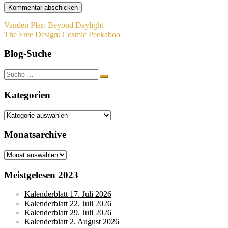
Beitragsnavigation
Vanden Plas: Beyond Daylight
The Free Design: Cosmic Peekaboo
Blog-Suche
Suche
nach:
Kategorien
Kategorien
Monatsarchive
Monatsarchive
Meistgelesen 2023
Kalenderblatt 17. Juli 2026
Kalenderblatt 22. Juli 2026
Kalenderblatt 29. Juli 2026
Kalenderblatt 2. August 2026