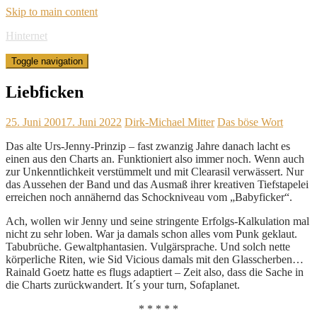
Skip to main content
Hinternet
Toggle navigation
Liebficken
25. Juni 2001
7. Juni 2022
Dirk-Michael Mitter
Das böse Wort
Das alte Urs-Jenny-Prinzip – fast zwanzig Jahre danach lacht es
einen aus den Charts an. Funktioniert also immer noch. Wenn auch
zur Unkenntlichkeit verstümmelt und mit Clearasil verwässert. Nur
das Aussehen der Band und das Ausmaß ihrer kreativen Tiefstapelei
erreichen noch annähernd das Schockniveau vom „Babyficker“.
Ach, wollen wir Jenny und seine stringente Erfolgs-Kalkulation mal
nicht zu sehr loben. War ja damals schon alles vom Punk geklaut.
Tabubrüche. Gewaltphantasien. Vulgärsprache. Und solch nette
körperliche Riten, wie Sid Vicious damals mit den Glasscherben…
Rainald Goetz hatte es flugs adaptiert – Zeit also, dass die Sache in
die Charts zurückwandert. It´s your turn, Sofaplanet.
* * * * *