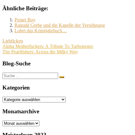
Ähnliche Beiträge:
Poster Boy
Rainald Grebe und die Kapelle der Versöhnung
Lobet das Krimijahrbuch…
Liebficken
Beitragsnavigation
Alpha Motherfuckers: A Tribute To Turbonegro
The Pearlfishers: Across the Milky Way
Blog-Suche
Suche
nach:
Kategorien
Kategorien
Monatsarchive
Monatsarchive
Meistgelesen 2023