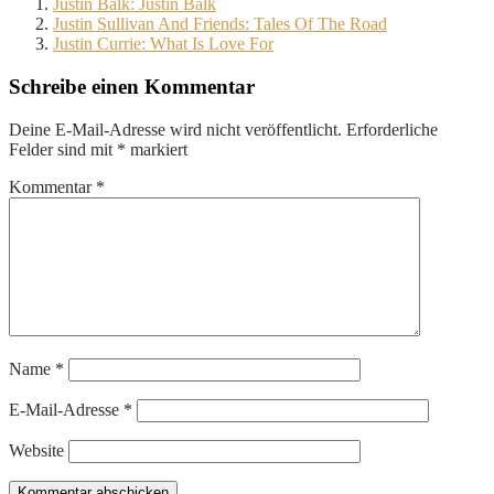
Justin Balk: Justin Balk
Justin Sullivan And Friends: Tales Of The Road
Justin Currie: What Is Love For
Schreibe einen Kommentar
Deine E-Mail-Adresse wird nicht veröffentlicht.
Erforderliche
Felder sind mit
*
markiert
Kommentar
*
Name
*
E-Mail-Adresse
*
Website