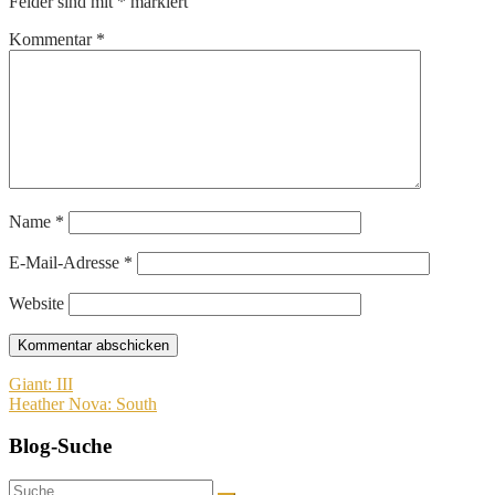
Felder sind mit
*
markiert
Kommentar
*
Name
*
E-Mail-Adresse
*
Website
Beitragsnavigation
Giant: III
Heather Nova: South
Blog-Suche
Suche