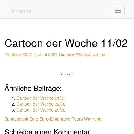
Skip
to
Hinternet
Toggle n
main
content
Cartoon der Woche 11/02
15. März 2002
18. Juni 2022
Raphael Wünsch
Cartoon
* * * * *
Ähnliche Beiträge:
Cartoon der Woche 51/97
Cartoon der Woche 32/98
Cartoon der Woche 29/00
Bundesbank
Euro
Euro-Einführung
Teuro
Währung
Schreibe einen Kommentar