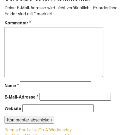
Deine E-Mail-Adresse wird nicht veröffentlicht.
Erforderliche
Felder sind mit
*
markiert
Kommentar
*
Name
*
E-Mail-Adresse
*
Website
Beitragsnavigation
Poems For Laila: On A Wednesday