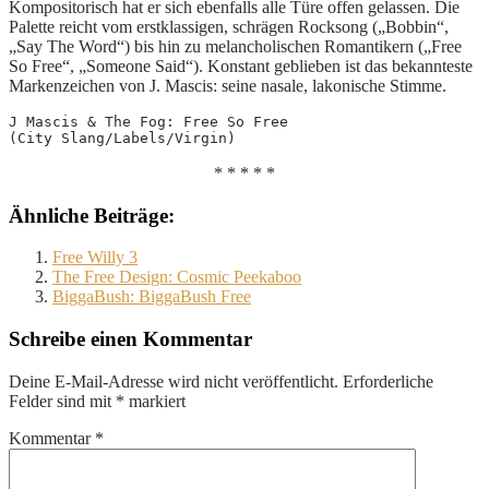
Kompositorisch hat er sich ebenfalls alle Türe offen gelassen. Die
Palette reicht vom erstklassigen, schrägen Rocksong („Bobbin“,
„Say The Word“) bis hin zu melancholischen Romantikern („Free
So Free“, „Someone Said“). Konstant geblieben ist das bekannteste
Markenzeichen von J. Mascis: seine nasale, lakonische Stimme.
J Mascis & The Fog: Free So Free

(City Slang/Labels/Virgin)
* * * * *
Ähnliche Beiträge:
Free Willy 3
The Free Design: Cosmic Peekaboo
BiggaBush: BiggaBush Free
Schreibe einen Kommentar
Deine E-Mail-Adresse wird nicht veröffentlicht.
Erforderliche
Felder sind mit
*
markiert
Kommentar
*