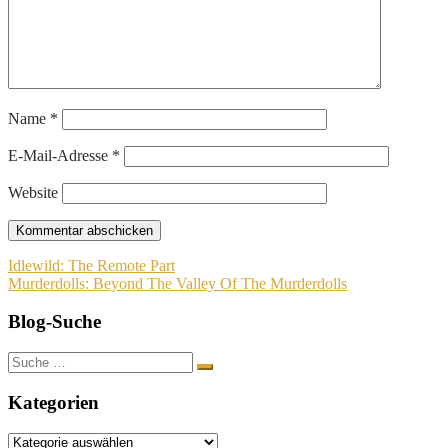
Name
*
E-Mail-Adresse
*
Website
Beitragsnavigation
Idlewild: The Remote Part
Murderdolls: Beyond The Valley Of The Murderdolls
Blog-Suche
Suche
nach:
Kategorien
Kategorien