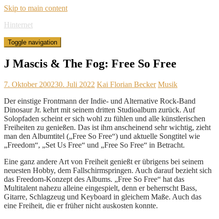
Skip to main content
Hinternet
Toggle navigation
J Mascis & The Fog: Free So Free
7. Oktober 2002
30. Juli 2022
Kai Florian Becker
Musik
Der einstige Frontmann der Indie- und Alternative Rock-Band
Dinosaur Jr. kehrt mit seinem dritten Studioalbum zurück. Auf
Solopfaden scheint er sich wohl zu fühlen und alle künstlerischen
Freiheiten zu genießen. Das ist ihm anscheinend sehr wichtig, zieht
man den Albumtitel („Free So Free“) und aktuelle Songtitel wie
„Freedom“, „Set Us Free“ und „Free So Free“ in Betracht.
Eine ganz andere Art von Freiheit genießt er übrigens bei seinem
neuesten Hobby, dem Fallschirmspringen. Auch darauf bezieht sich
das Freedom-Konzept des Albums. „Free So Free“ hat das
Multitalent nahezu alleine eingespielt, denn er beherrscht Bass,
Gitarre, Schlagzeug und Keyboard in gleichem Maße. Auch das
eine Freiheit, die er früher nicht auskosten konnte.