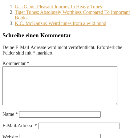
Gas Giant: Pleasant Journey In Heavy Tunes
Tiger Tunes: Absolutely Worthless Compared To Important
Books
K.C. McKanzie: Weird tunes from a wild mind
Schreibe einen Kommentar
Deine E-Mail-Adresse wird nicht veröffentlicht.
Erforderliche
Felder sind mit
*
markiert
Kommentar
*
Name
*
E-Mail-Adresse
*
Website