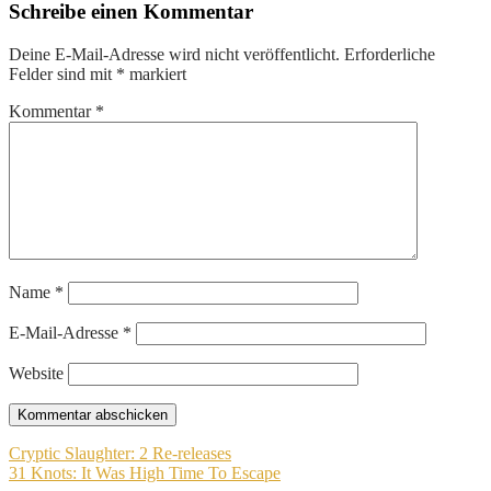
Schreibe einen Kommentar
Deine E-Mail-Adresse wird nicht veröffentlicht.
Erforderliche
Felder sind mit
*
markiert
Kommentar
*
Name
*
E-Mail-Adresse
*
Website
Beitragsnavigation
Cryptic Slaughter: 2 Re-releases
31 Knots: It Was High Time To Escape