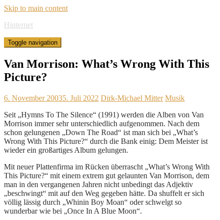
Skip to main content
Hinternet
Toggle navigation
Van Morrison: What’s Wrong With This
Picture?
6. November 2003
5. Juli 2022
Dirk-Michael Mitter
Musik
Seit „Hymns To The Silence“ (1991) werden die Alben von Van
Morrison immer sehr unterschiedlich aufgenommen. Nach dem
schon gelungenen „Down The Road“ ist man sich bei „What’s
Wrong With This Picture?“ durch die Bank einig: Dem Meister ist
wieder ein großartiges Album gelungen.
Mit neuer Plattenfirma im Rücken überrascht „What’s Wrong With
This Picture?“ mit einem extrem gut gelaunten Van Morrison, dem
man in den vergangenen Jahren nicht unbedingt das Adjektiv
„beschwingt“ mit auf den Weg gegeben hätte. Da shuffelt er sich
völlig lässig durch „Whinin Boy Moan“ oder schwelgt so
wunderbar wie bei „Once In A Blue Moon“.