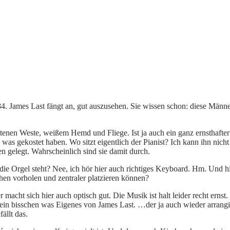
4. James Last fängt an, gut auszusehen. Sie wissen schon: diese Männer,
enen Weste, weißem Hemd und Fliege. Ist ja auch ein ganz ernsthafter Au
 gekostet haben. Wo sitzt eigentlich der Pianist? Ich kann ihn nicht e
n gelegt. Wahrscheinlich sind sie damit durch.
 die Orgel steht? Nee, ich hör hier auch richtiges Keyboard. Hm. Und 
hen vorholen und zentraler platzieren können?
 macht sich hier auch optisch gut. Die Musik ist halt leider recht erns
bisschen was Eigenes von James Last. …der ja auch wieder arrangiert 
llt das.