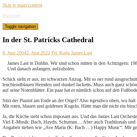
Skip to main content
Hinternet
Toggle navigation
In der St. Patricks Cathedral
8. Juni 2004
2. Juni 2022
Frl. Katja
James Last
James Last in Dublin. Wir sind schon mitten in den Achtzigern: 198
Und danach anfangen, aufzuholen.
Schick sieht er aus, im schwarzen Anzug. Mit so ner rund ausgeschnitt
leuchtendblauen Hemden und dunkel Jacketts. Muss auch ganz schön was
auf seine Notenblätter. Ein paar hat er nämlich schon auf den Fußbode
Sitzt der Pianist am Ende an der Orgel? Also irgendwo oben, wo halt
Mit roten, blauen und goldenen Kugeln. Hätte man die nicht ein bissc
Ja, die Kirche sieht schon imposant aus. Und das James Last Orchester
Viel E-Musik: Bach, Haydn, Schuman… Aber auch Traditionals und ein 
Angaben stehen wie „Ave Maria (K: Bach …) Happy Music“. Mir gefä