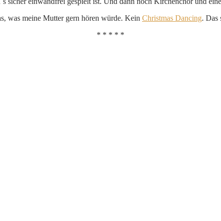
s sicher einwandfrei gespielt ist. Und dann noch Kirchenchor und eine i
das, was meine Mutter gern hören würde. Kein
Christmas Dancing
. Das 
* * * * *