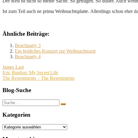
Der Rest ist nicht so meine Sache. So getragen. So düster. Auch wenn´
Ist zum Teil auch ne prima Weihnachtsplatte. Allerdings schon eher 
Ähnliche Beiträge:
Beachparty 3
Ein festliches Konzert zur Weihnachtszeit
Beachparty 4
James Last
Beitragsnavigation
Eric Burdon: My Secret Life
The Resentments – The Resentments
Blog-Suche
Suche
nach:
Kategorien
Kategorien