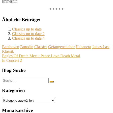
Immerhin.
* * * * *
Ähnliche Beiträge:
Classics up to date
Classics up to date 2
Classics up to date 4
Beethoven
Borodin
Classics
Gefangenenchor
Habanera
James Last
Klassik
Beitragsnavigation
Eagles Of Death Metal: Peace Love Death Metal
In Concert 2
Blog-Suche
Suche
nach:
Kategorien
Kategorien
Monatsarchive