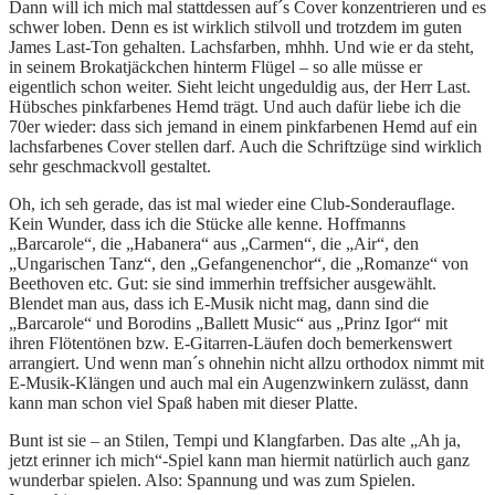
Dann will ich mich mal stattdessen auf´s Cover konzentrieren und es
schwer loben. Denn es ist wirklich stilvoll und trotzdem im guten
James Last-Ton gehalten. Lachsfarben, mhhh. Und wie er da steht,
in seinem Brokatjäckchen hinterm Flügel – so alle müsse er
eigentlich schon weiter. Sieht leicht ungeduldig aus, der Herr Last.
Hübsches pinkfarbenes Hemd trägt. Und auch dafür liebe ich die
70er wieder: dass sich jemand in einem pinkfarbenen Hemd auf ein
lachsfarbenes Cover stellen darf. Auch die Schriftzüge sind wirklich
sehr geschmackvoll gestaltet.
Oh, ich seh gerade, das ist mal wieder eine Club-Sonderauflage.
Kein Wunder, dass ich die Stücke alle kenne. Hoffmanns
„Barcarole“, die „Habanera“ aus „Carmen“, die „Air“, den
„Ungarischen Tanz“, den „Gefangenenchor“, die „Romanze“ von
Beethoven etc. Gut: sie sind immerhin treffsicher ausgewählt.
Blendet man aus, dass ich E-Musik nicht mag, dann sind die
„Barcarole“ und Borodins „Ballett Music“ aus „Prinz Igor“ mit
ihren Flötentönen bzw. E-Gitarren-Läufen doch bemerkenswert
arrangiert. Und wenn man´s ohnehin nicht allzu orthodox nimmt mit
E-Musik-Klängen und auch mal ein Augenzwinkern zulässt, dann
kann man schon viel Spaß haben mit dieser Platte.
Bunt ist sie – an Stilen, Tempi und Klangfarben. Das alte „Ah ja,
jetzt erinner ich mich“-Spiel kann man hiermit natürlich auch ganz
wunderbar spielen. Also: Spannung und was zum Spielen.