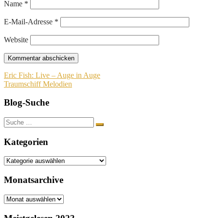
Name
*
E-Mail-Adresse
*
Website
Beitragsnavigation
Eric Fish: Live – Auge in Auge
Traumschiff Melodien
Blog-Suche
Suche
nach:
Kategorien
Kategorien
Monatsarchive
Monatsarchive