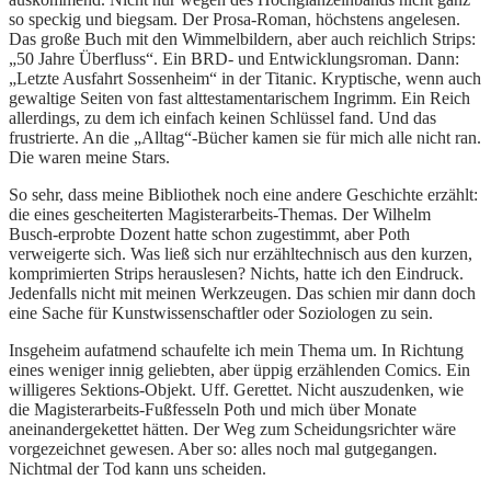
so speckig und biegsam. Der Prosa-Roman, höchstens angelesen.
Das große Buch mit den Wimmelbildern, aber auch reichlich Strips:
„50 Jahre Überfluss“. Ein BRD- und Entwicklungsroman. Dann:
„Letzte Ausfahrt Sossenheim“ in der Titanic. Kryptische, wenn auch
gewaltige Seiten von fast alttestamentarischem Ingrimm. Ein Reich
allerdings, zu dem ich einfach keinen Schlüssel fand. Und das
frustrierte. An die „Alltag“-Bücher kamen sie für mich alle nicht ran.
Die waren meine Stars.
So sehr, dass meine Bibliothek noch eine andere Geschichte erzählt:
die eines gescheiterten Magisterarbeits-Themas. Der Wilhelm
Busch-erprobte Dozent hatte schon zugestimmt, aber Poth
verweigerte sich. Was ließ sich nur erzähltechnisch aus den kurzen,
komprimierten Strips herauslesen? Nichts, hatte ich den Eindruck.
Jedenfalls nicht mit meinen Werkzeugen. Das schien mir dann doch
eine Sache für Kunstwissenschaftler oder Soziologen zu sein.
Insgeheim aufatmend schaufelte ich mein Thema um. In Richtung
eines weniger innig geliebten, aber üppig erzählenden Comics. Ein
willigeres Sektions-Objekt. Uff. Gerettet. Nicht auszudenken, wie
die Magisterarbeits-Fußfesseln Poth und mich über Monate
aneinandergekettet hätten. Der Weg zum Scheidungsrichter wäre
vorgezeichnet gewesen. Aber so: alles noch mal gutgegangen.
Nichtmal der Tod kann uns scheiden.