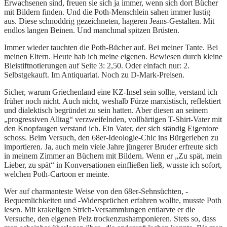
Erwachsenen sind, freuen sie sich ja immer, wenn sich dort Bücher
mit Bildern finden. Und die Poth-Menschlein sahen immer lustig
aus. Diese schnoddrig gezeichneten, hageren Jeans-Gestalten. Mit
endlos langen Beinen. Und manchmal spitzen Brüsten.
Immer wieder tauchten die Poth-Bücher auf. Bei meiner Tante. Bei
meinen Eltern. Heute hab ich meine eigenen. Bewiesen durch kleine
Bleistiftnotierungen auf Seite 3: 2,50. Oder einfach nur: 2.
Selbstgekauft. Im Antiquariat. Noch zu D-Mark-Preisen.
Sicher, warum Griechenland eine KZ-Insel sein sollte, verstand ich
früher noch nicht. Auch nicht, weshalb Fürze marxistisch, reflektiert
und dialektisch begründet zu sein hatten. Aber diesen an seinem
„progressiven Alltag“ verzweifelnden, vollbärtigen T-Shirt-Vater mit
den Knopfaugen verstand ich. Ein Vater, der sich ständig Eigentore
schoss. Beim Versuch, den 68er-Ideologie-Chic ins Bürgerleben zu
importieren. Ja, auch mein viele Jahre jüngerer Bruder erfreute sich
in meinem Zimmer an Büchern mit Bildern. Wenn er „Zu spät, mein
Lieber, zu spät“ in Konversationen einfließen ließ, wusste ich sofort,
welchen Poth-Cartoon er meinte.
Wer auf charmanteste Weise von den 68er-Sehnsüchten, -
Bequemlichkeiten und -Widersprüchen erfahren wollte, musste Poth
lesen. Mit krakeligen Strich-Versammlungen entlarvte er die
Versuche, den eigenen Pelz trockenzushamponieren. Stets so, dass