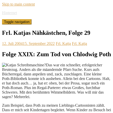
Skip to main content
Hinternet
Toggle navigation
Frl. Katjas Nähkästchen, Folge 29
12. Juli 2004
15. September 2022
Frl. Katja
Frl. Katja
Folge XXIX: Zum Tod von Chlodwig Poth
Das war ein schneller, erfolgreicher
Beutezug. Anders als die mäandernde Pfarr-Suche. Kurs aufs
Bücherregal, dann anpeilen und, zack, zuschlagen. Eine kleine
Poth-Bibliothek konnte ich ausheben. Allein bei den Cartoons. Halt,
er hat doch auch… ja, hat er: oben, bei der Prosa, sogar noch ein
Poth-Roman. Plus im Regal-Parterre: etwas Großes, furchtbar
Schweres. Mit den berühmten Wimmelbildern. Was will mir das
sagen? Mehrerlei.
Zum Beispiel, dass Poth zu meinen Lieblings-Cartoonisten zählt.
Dass er mich seit Kindertagen begleitet. Wenn Kinder zu Besuch bei