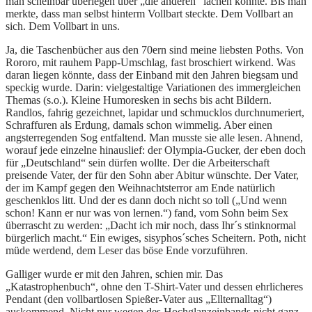
man scheinbar überlegen über „die anderen“ lachen konnte. Bis man
merkte, dass man selbst hinterm Vollbart steckte. Dem Vollbart an
sich. Dem Vollbart in uns.
Ja, die Taschenbücher aus den 70ern sind meine liebsten Poths. Von
Rororo, mit rauhem Papp-Umschlag, fast broschiert wirkend. Was
daran liegen könnte, dass der Einband mit den Jahren biegsam und
speckig wurde. Darin: vielgestaltige Variationen des immergleichen
Themas (s.o.). Kleine Humoresken in sechs bis acht Bildern.
Randlos, fahrig gezeichnet, lapidar und schmucklos durchnumeriert,
Schraffuren als Erdung, damals schon wimmelig. Aber einen
angsterregenden Sog entfaltend. Man musste sie alle lesen. Ahnend,
worauf jede einzelne hinauslief: der Olympia-Gucker, der eben doch
für „Deutschland“ sein dürfen wollte. Der die Arbeiterschaft
preisende Vater, der für den Sohn aber Abitur wünschte. Der Vater,
der im Kampf gegen den Weihnachtsterror am Ende natürlich
geschenklos litt. Und der es dann doch nicht so toll („Und wenn
schon! Kann er nur was von lernen.“) fand, vom Sohn beim Sex
überrascht zu werden: „Dacht ich mir noch, dass Ihr´s stinknormal
bürgerlich macht.“ Ein ewiges, sisyphos´sches Scheitern. Poth, nicht
müde werdend, dem Leser das böse Ende vorzuführen.
Galliger wurde er mit den Jahren, schien mir. Das
„Katastrophenbuch“, ohne den T-Shirt-Vater und dessen ehrlicheres
Pendant (den vollbartlosen Spießer-Vater aus „Ellternalltag“)
auskommend. Nicht nur wegen des Hochglanzeinbands nicht ganz