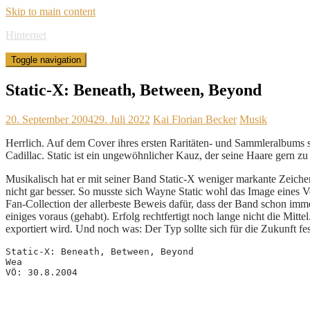
Skip to main content
Hinternet
Toggle navigation
Static-X: Beneath, Between, Beyond
20. September 2004
29. Juli 2022
Kai Florian Becker
Musik
Herrlich. Auf dem Cover ihres ersten Raritäten- und Sammleralbums 
Cadillac. Static ist ein ungewöhnlicher Kauz, der seine Haare gern zu
Musikalisch hat er mit seiner Band Static-X weniger markante Zeiche
nicht gar besser. So musste sich Wayne Static wohl das Image eines V
Fan-Collection der allerbeste Beweis dafür, dass der Band schon i
einiges voraus (gehabt). Erfolg rechtfertigt noch lange nicht die Mit
exportiert wird. Und noch was: Der Typ sollte sich für die Zukunft f
Static-X: Beneath, Between, Beyond
Wea
VÖ: 30.8.2004