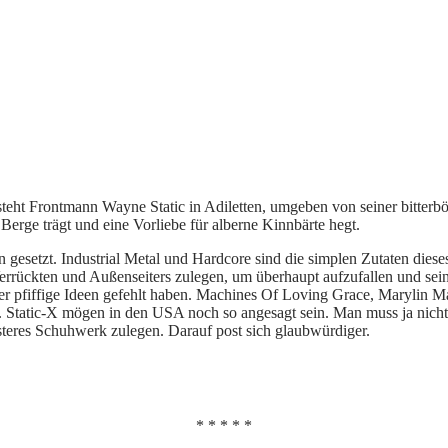
steht Frontmann Wayne Static in Adiletten, umgeben von seiner bitte
 Berge trägt und eine Vorliebe für alberne Kinnbärte hegt.
n gesetzt. Industrial Metal und Hardcore sind die simplen Zutaten die
errückten und Außenseiters zulegen, um überhaupt aufzufallen und seine
mmer pfiffige Ideen gefehlt haben. Machines Of Loving Grace, Maryli
tel. Static-X mögen in den USA noch so angesagt sein. Man muss ja nicht
esteres Schuhwerk zulegen. Darauf post sich glaubwürdiger.
* * * * *