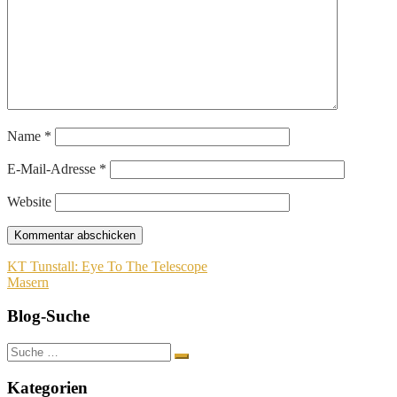
Name
*
E-Mail-Adresse
*
Website
Beitragsnavigation
KT Tunstall: Eye To The Telescope
Masern
Blog-Suche
Suche
nach:
Kategorien