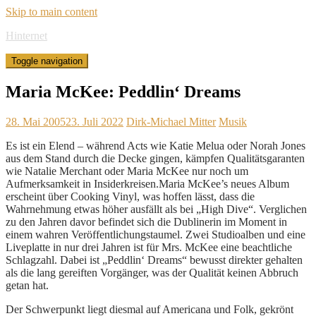
Skip to main content
Hinternet
Toggle navigation
Maria McKee: Peddlin‘ Dreams
28. Mai 2005
23. Juli 2022
Dirk-Michael Mitter
Musik
Es ist ein Elend – während Acts wie Katie Melua oder Norah Jones
aus dem Stand durch die Decke gingen, kämpfen Qualitätsgaranten
wie Natalie Merchant oder Maria McKee nur noch um
Aufmerksamkeit in Insiderkreisen.Maria McKee’s neues Album
erscheint über Cooking Vinyl, was hoffen lässt, dass die
Wahrnehmung etwas höher ausfällt als bei „High Dive“. Verglichen
zu den Jahren davor befindet sich die Dublinerin im Moment in
einem wahren Veröffentlichungstaumel. Zwei Studioalben und eine
Liveplatte in nur drei Jahren ist für Mrs. McKee eine beachtliche
Schlagzahl. Dabei ist „Peddlin‘ Dreams“ bewusst direkter gehalten
als die lang gereiften Vorgänger, was der Qualität keinen Abbruch
getan hat.
Der Schwerpunkt liegt diesmal auf Americana und Folk, gekrönt