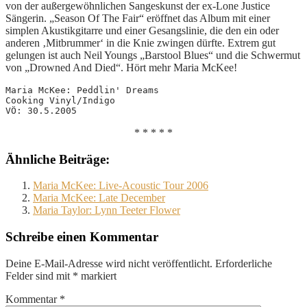
von der außergewöhnlichen Sangeskunst der ex-Lone Justice
Sängerin. „Season Of The Fair“ eröffnet das Album mit einer
simplen Akustikgitarre und einer Gesangslinie, die den ein oder
anderen ‚Mitbrummer‘ in die Knie zwingen dürfte. Extrem gut
gelungen ist auch Neil Youngs „Barstool Blues“ und die Schwermut
von „Drowned And Died“. Hört mehr Maria McKee!
Maria McKee: Peddlin' Dreams
Cooking Vinyl/Indigo
VÖ: 30.5.2005
* * * * *
Ähnliche Beiträge:
Maria McKee: Live-Acoustic Tour 2006
Maria McKee: Late December
Maria Taylor: Lynn Teeter Flower
Schreibe einen Kommentar
Deine E-Mail-Adresse wird nicht veröffentlicht.
Erforderliche
Felder sind mit
*
markiert
Kommentar
*