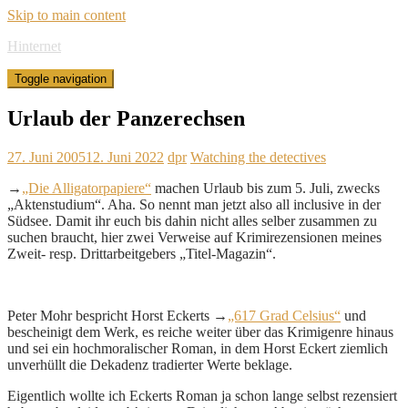
Skip to main content
Hinternet
Toggle navigation
Urlaub der Panzerechsen
27. Juni 2005
12. Juni 2022
dpr
Watching the detectives
→
„Die Alligatorpapiere“
machen Urlaub bis zum 5. Juli, zwecks
„Aktenstudium“. Aha. So nennt man jetzt also all inclusive in der
Südsee. Damit ihr euch bis dahin nicht alles selber zusammen zu
suchen braucht, hier zwei Verweise auf Krimirezensionen meines
Zweit- resp. Drittarbeitgebers „Titel-Magazin“.
Peter Mohr bespricht Horst Eckerts →
„617 Grad Celsius“
und
bescheinigt dem Werk, es reiche weiter über das Krimigenre hinaus
und sei ein hochmoralischer Roman, in dem Horst Eckert ziemlich
unverhüllt die Dekadenz tradierter Werte beklage.
Eigentlich wollte ich Eckerts Roman ja schon lange selbst rezensiert