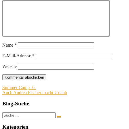
Name
*
E-Mail-Adresse
*
Website
Beitragsnavigation
Summer Camp -6-
Auch Andrea Fischer macht Urlaub
Blog-Suche
Suche
nach:
Kategorien