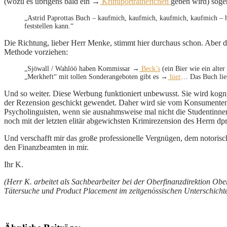
(wozu es übrigens bald ein →
Krimiporträtheftchen
geben wird) soge
„Astrid Paprottas Buch – kaufmich, kaufmich, kaufmich, kaufmich – hat
feststellen kann.“
Die Richtung, lieber Herr Menke, stimmt hier durchaus schon. Aber d
Methode vorziehen:
„Sjöwall / Wahlöö haben Kommissar →
Beck’s
(ein Bier wie ein alte
„Merkheft“ mit tollen Sonderangeboten gibt es →
hier
… Das Buch lies
Und so weiter. Diese Werbung funktioniert unbewusst. Sie wird kogni
der Rezension geschickt gewendet. Daher wird sie vom Konsumenten 
Psycholinguisten, wenn sie ausnahmsweise mal nicht die Studentinne
noch mit der letzten elitär abgewichsten Krimirezension des Herrn dp
Und verschafft mir das große professionelle Vergnügen, dem notorisc
den Finanzbeamten in mir.
Ihr K.
(Herr K. arbeitet als Sachbearbeiter bei der Oberfinanzdirektion O
Tätersuche und Product Placement im zeitgenössischen Unterschichten