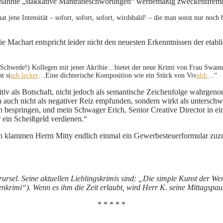
nannte „stakkative Mantrabeschwörungen“ werbemäßig zweckentfremdete
 jene Intensität – sofort, sofort, sofort, wirdsbald! – die man sonst nur noc
ie Machart entspricht leider nicht den neuesten Erkenntnissen der etab
r Schwede!) Kollegen mit jener Akribie…bietet der neue Krimi von Frau Swann
t si
sch lecker
…Eine dichterische Komposition wie ein Stück von Viv
aldi
…“
tiv als Botschaft, nicht jedoch als semantische Zeichenfolge wahrgen
auch nicht als negativer Reiz empfunden, sondern wirkt als untersch
n bespringen, und mein Schwager Erich, Senior Creative Director in ei
r ein Scheißgeld verdienen.“
h klammen Herrn Mitty endlich einmal ein Gewerbesteuerformular zuzus
berursel. Seine aktuellen Lieblingskrimis sind: „Die simple Kunst de
krimi“). Wenn es ihm die Zeit erlaubt, wird Herr K. seine Mittagspaus
* * * * *