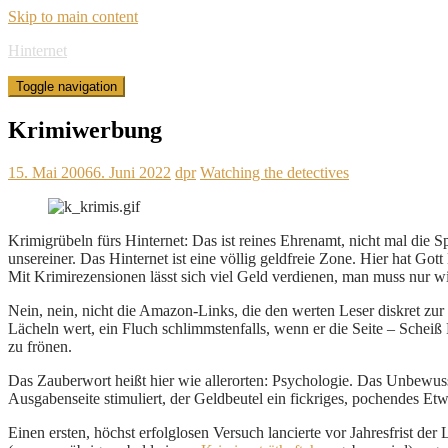
Skip to main content
Hinternet
Toggle navigation
Krimiwerbung
15. Mai 2006
6. Juni 2022
dpr
Watching the detectives
Krimigrübeln fürs Hinternet: Das ist reines Ehrenamt, nicht mal die S
unsereiner. Das Hinternet ist eine völlig geldfreie Zone. Hier hat G
Mit Krimirezensionen lässt sich viel Geld verdienen, man muss nur wi
Nein, nein, nicht die Amazon-Links, die den werten Leser diskret zu
Lächeln wert, ein Fluch schlimmstenfalls, wenn er die Seite – Schei
zu frönen.
Das Zauberwort heißt hier wie allerorten: Psychologie. Das Unbewuss
Ausgabenseite stimuliert, der Geldbeutel ein fickriges, pochendes Etwa
Einen ersten, höchst erfolglosen Versuch lancierte vor Jahresfrist de