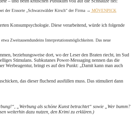
 – und beim kritischen Publikum voll auf die Schnauze fiel:
h bei der Eissorte „Schwarzwälder Kirsch“ der Firma →
MÖVENPICK
lierten Konsumpsychologie. Diese verarbeitend, würde ich folgende
 etwa Zweitausendundeins Interpretationsmöglichkeiten. Das neue
ommen, beziehungsweise dort, wo der Leser den Braten riecht, im Sud
welliges Stimulans. Subkutanes Power-Messaging nennen das die
ner Werbeagentur, bringt es auf den Punkt: „Damit kann man auch
chicken, das dieser fluchend ausfüllen muss. Das stimuliert dann
r Werbung!“, „Werbung als schöne Kunst betrachtet“ sowie „Wer bumm?
en weiterhin dazu nutzen, den Krimi zu erklären.)