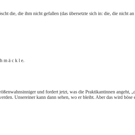
t die, die ihm nicht gefallen (das übersetzte sich in: die, die nic
h m ä c k l e.
rößenwahnsinniger und fordert jetzt, was die Praktikantinnen angeht, 
rden. Unsereiner kann dann sehen, wo er bleibt. Aber das wird böse 