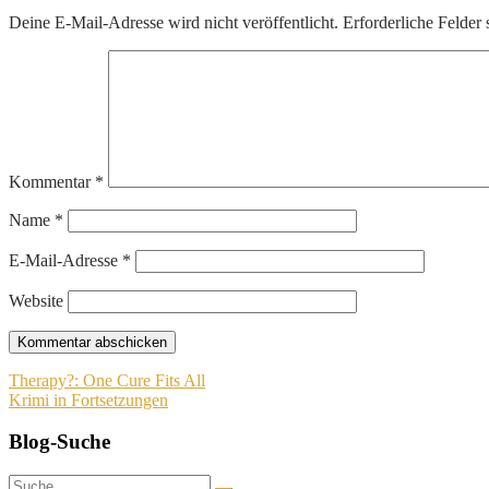
Deine E-Mail-Adresse wird nicht veröffentlicht.
Erforderliche Felder 
Kommentar
*
Name
*
E-Mail-Adresse
*
Website
Beitragsnavigation
Therapy?: One Cure Fits All
Krimi in Fortsetzungen
Blog-Suche
Suche