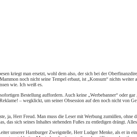
pesen kriegt man ersetzt, wohl dem also, der sich bei der Oberfinanzdi
ott Mammon noch nicht seine Tempel erbaut, ist „Konsum“ nichts weiter 
ssen wie. Ich weiß es.
r sofortigen Bestellung auffordern. Auch keine „Werbebanner“ oder gar
ß Reklame! – wegklickt, um seiner Obsession auf den noch nicht von Ge
te, ja, Herr Freud. Man muss die Leser mit Werbung zumüllen, ohne das
s, das sich seines Inhaltes stehenden Fußes zu entledigen drängt. Alles
r Leiter unserer Hamburger Zweigstelle, Herr Ludger Menke, als er in e