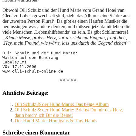
Obwohl Olli Schulz und der Hund Marie vom Grand Hotel van
Cleef zu Labels gewechselt sind, zieht das Album seine Stärke aus
der ‚zweiten Person Plural‘. Da gibt es einen Haufen Musiker die
heraussingen was andere denken, und müssen jetzt damit leben für
viele Menschen ‚Lebenshilfebands‘ zu sein. Es gibt Schlimmeres!
„Kleine Meise, großes Herz, vor dir steht ein Pinguin, fragt dich,
‚Hey, mein Freund, wie wär’s, lass uns durch die Gegend ziehen'“
Olli Schulz und der Hund Marie: 
Warten auf den Bumerang
Labels/Emi
VÖ: 17.11.2006
www.olli-schulz-online.de
* * * * *
Ähnliche Beiträge:
Olli Schulz & der Hund Marie: Das beige Album
Olli Schulz & der Hund Marie: Brichst Du mir das Herz,
dann brech‘ ich Dir die Beine!
Der Hund Marie: Hooligans & Tiny Hands
Schreibe einen Kommentar