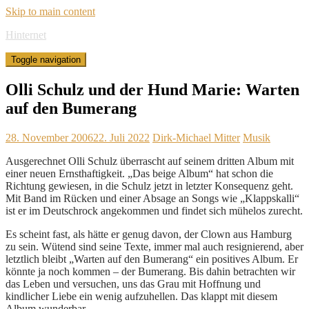
Skip to main content
Hinternet
Toggle navigation
Olli Schulz und der Hund Marie: Warten
auf den Bumerang
28. November 2006
22. Juli 2022
Dirk-Michael Mitter
Musik
Ausgerechnet Olli Schulz überrascht auf seinem dritten Album mit
einer neuen Ernsthaftigkeit. „Das beige Album“ hat schon die
Richtung gewiesen, in die Schulz jetzt in letzter Konsequenz geht.
Mit Band im Rücken und einer Absage an Songs wie „Klappskalli“
ist er im Deutschrock angekommen und findet sich mühelos zurecht.
Es scheint fast, als hätte er genug davon, der Clown aus Hamburg
zu sein. Wütend sind seine Texte, immer mal auch resignierend, aber
letztlich bleibt „Warten auf den Bumerang“ ein positives Album. Er
könnte ja noch kommen – der Bumerang. Bis dahin betrachten wir
das Leben und versuchen, uns das Grau mit Hoffnung und
kindlicher Liebe ein wenig aufzuhellen. Das klappt mit diesem
Album wunderbar.