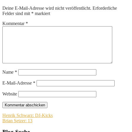
Deine E-Mail-Adresse wird nicht veröffentlicht.
Erforderliche
Felder sind mit
*
markiert
Kommentar
*
Name
*
E-Mail-Adresse
*
Website
Beitragsnavigation
Henrik Schwarz: DJ-Kicks
Brian Setzer: 13
Blog-Suche