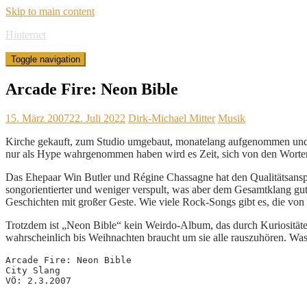
Skip to main content
Hinternet
Toggle navigation
Arcade Fire: Neon Bible
15. März 2007
22. Juli 2022
Dirk-Michael Mitter
Musik
Kirche gekauft, zum Studio umgebaut, monatelang aufgenommen und a
nur als Hype wahrgenommen haben wird es Zeit, sich von den Worten
Das Ehepaar Win Butler und Régine Chassagne hat den Qualitätsanspru
songorientierter und weniger verspult, was aber dem Gesamtklang gut
Geschichten mit großer Geste. Wie viele Rock-Songs gibt es, die von
Trotzdem ist „Neon Bible“ kein Weirdo-Album, das durch Kuriositäten a
wahrscheinlich bis Weihnachten braucht um sie alle rauszuhören. Was
Arcade Fire: Neon Bible
City Slang
VÖ: 2.3.2007