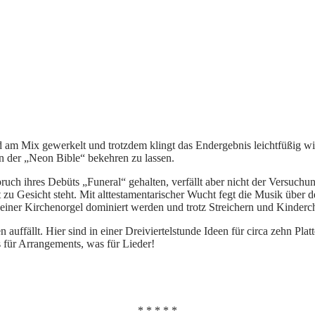
m Mix gewerkelt und trotzdem klingt das Endergebnis leichtfüßig wie
 der „Neon Bible“ bekehren zu lassen.
ch ihres Debüts „Funeral“ gehalten, verfällt aber nicht der Versuchu
 zu Gesicht steht. Mit alttestamentarischer Wucht fegt die Musik über
 einer Kirchenorgel dominiert werden und trotz Streichern und Kinder
uffällt. Hier sind in einer Dreiviertelstunde Ideen für circa zehn Platt
 für Arrangements, was für Lieder!
* * * * *