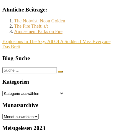
Ähnliche Beiträge:
The Notwist: Neon Golden
The Fire Theft: s/t
Amusement Parks on Fire
Beitragsnavigation
Explosions In The Sky: All Of A Sudden I Miss Everyone
Das Brett
Blog-Suche
Suche
nach:
Kategorien
Kategorien
Monatsarchive
Monatsarchive
Meistgelesen 2023