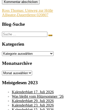
Beitragsnavigation
Ross Thomas: Umweg zur Hölle
Alligator-Dauerdienst 020807
Blog-Suche
Suche
nach:
Kategorien
Kategorien
Monatsarchive
Monatsarchive
Meistgelesen 2023
Kalenderblatt 17. Juli 2026
Was bleibt vom Hitzesommer ’26
Kalenderblatt 29. Juli 2026
Kalenderblatt 23. Juli 2026
Kalenderblatt 15. Juli 2026