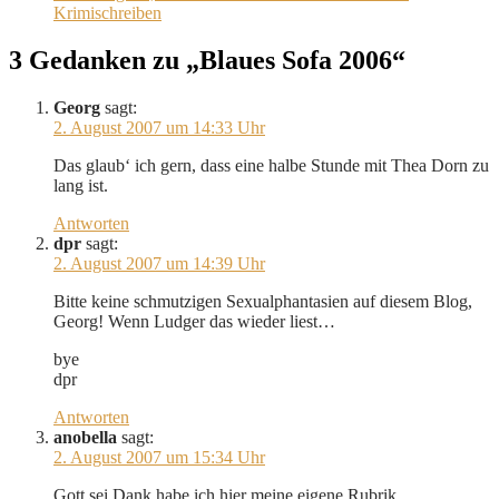
Krimischreiben
3 Gedanken zu „Blaues Sofa 2006“
Georg
sagt:
2. August 2007 um 14:33 Uhr
Das glaub‘ ich gern, dass eine halbe Stunde mit Thea Dorn zu
lang ist.
Antworten
dpr
sagt:
2. August 2007 um 14:39 Uhr
Bitte keine schmutzigen Sexualphantasien auf diesem Blog,
Georg! Wenn Ludger das wieder liest…
bye
dpr
Antworten
anobella
sagt:
2. August 2007 um 15:34 Uhr
Gott sei Dank habe ich hier meine eigene Rubrik …