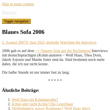
Skip to main content
Hinternet
Toggle navigation
Blaues Sofa 2006
2. August 2007
9. Juni 2022
anobella
Watching the detectives
2006 gab es auf dem
>>>blauen Sofa auf der Buchmesse
Interviews
mit deutschsprachigen (Krimi-)autoren – Wolf Haas, Thea Dorn,
Jakob Arjouni und Martin Suter sind da. Sind bestimmt noch mehr
dabei, die ich nur nicht kenne.
Die halbe Stunde ist nur immer fast zu lang.
* * * * *
Ähnliche Beiträge:
Wolf Haas ein Krimiparodist?
Krimi oder nicht Krimi? Die Leserfrage
Welthaltigkeit, naiver Realismus? Wolf Haas übers