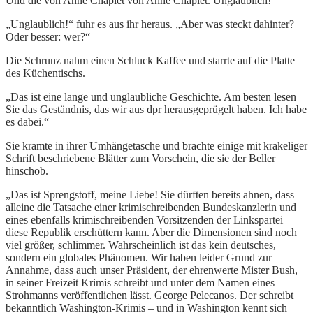
Und die von Anne Chaplet von Anne Chaplet. Unglaublich!
„Unglaublich!“ fuhr es aus ihr heraus. „Aber was steckt dahinter?
Oder besser: wer?“
Die Schrunz nahm einen Schluck Kaffee und starrte auf die Platte
des Küchentischs.
„Das ist eine lange und unglaubliche Geschichte. Am besten lesen
Sie das Geständnis, das wir aus dpr herausgeprügelt haben. Ich habe
es dabei.“
Sie kramte in ihrer Umhängetasche und brachte einige mit krakeliger
Schrift beschriebene Blätter zum Vorschein, die sie der Beller
hinschob.
„Das ist Sprengstoff, meine Liebe! Sie dürften bereits ahnen, dass
alleine die Tatsache einer krimischreibenden Bundeskanzlerin und
eines ebenfalls krimischreibenden Vorsitzenden der Linkspartei
diese Republik erschüttern kann. Aber die Dimensionen sind noch
viel größer, schlimmer. Wahrscheinlich ist das kein deutsches,
sondern ein globales Phänomen. Wir haben leider Grund zur
Annahme, dass auch unser Präsident, der ehrenwerte Mister Bush,
in seiner Freizeit Krimis schreibt und unter dem Namen eines
Strohmanns veröffentlichen lässt. George Pelecanos. Der schreibt
bekanntlich Washington-Krimis – und in Washington kennt sich