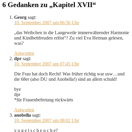
6 Gedanken zu „Kapitel XVII“
Georg
sagt:
10. September 2007 um 06:56 Uhr
„das Weibchen in die Langeweile immerwährender Harmonie
und Kindbettfreuden erlöst“? Zu viel Eva Herman gelesen,
was?
Antworten
dpr
sagt:
10. September 2007 um 07:45 Uhr
Die Frau hat doch Recht! Was früher richtig war usw…und
die 68er (also DU und Anobella!) sind an allem schuld!
bye
dpr
*für Frauenbefreiung rückwärts
Antworten
anobella
sagt:
10. September 2007 um 08:02 Uhr
v o g e l s c h e u c h e?