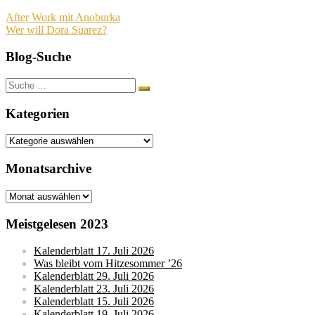
Beitragsnavigation
After Work mit Anoburka
Wer will Dora Suarez?
Blog-Suche
Suche
nach:
Kategorien
Kategorien
Monatsarchive
Monatsarchive
Meistgelesen 2023
Kalenderblatt 17. Juli 2026
Was bleibt vom Hitzesommer ’26
Kalenderblatt 29. Juli 2026
Kalenderblatt 23. Juli 2026
Kalenderblatt 15. Juli 2026
Kalenderblatt 19. Juli 2026