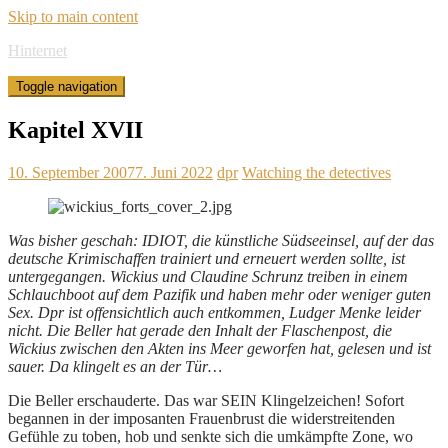
Skip to main content
Hinternet
Toggle navigation
Kapitel XVII
10. September 2007
7. Juni 2022
dpr
Watching the detectives
Was bisher geschah: IDIOT, die künstliche Südseeinsel, auf der das
deutsche Krimischaffen trainiert und erneuert werden sollte, ist
untergegangen. Wickius und Claudine Schrunz treiben in einem
Schlauchboot auf dem Pazifik und haben mehr oder weniger guten
Sex. Dpr ist offensichtlich auch entkommen, Ludger Menke leider
nicht. Die Beller hat gerade den Inhalt der Flaschenpost, die
Wickius zwischen den Akten ins Meer geworfen hat, gelesen und ist
sauer. Da klingelt es an der Tür…
Die Beller erschauderte. Das war SEIN Klingelzeichen! Sofort
begannen in der imposanten Frauenbrust die widerstreitenden
Gefühle zu toben, hob und senkte sich die umkämpfte Zone, wo