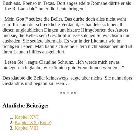
Bush aus. Ebenso in Texas. Dort angesiedelte Romane dürfte er als
„Joe R. Lansdale“ unter die Leute bringen.“
„Mein Gott!“ seufzte die Beller. Das durfte doch alles nicht wahr
sein! Ihr kam der schreckliche Verdacht, es handele sich bei all
diesen unglaublichen Dingen um bizarre Hirngeburten des Autors
und sie, die Beller, sein Geschöpf müsse solchen Schwachsinn nun
ausbaden. Sie seufzte abermals. Es war in der Literatur wie im
richtigen Leben: Man kann sich seine Eltern nicht aussuchen und ist
ihren Launen hilflos ausgeliefert.
„Lesen Sie“, sagte Claudine Schrunz. „Ich werde mich etwas
hinlegen. Ich glaube, wir könnten gute Freundinnen werden…“
Das glaubte die Beller keineswegs, sagte aber nichts. Sie nahm dprs
Geständnis und begann zu lesen…
* * * * *
Ähnliche Beiträge:
Kapitel XVI
Kapitel XX (Ende)
Kapitel VIII