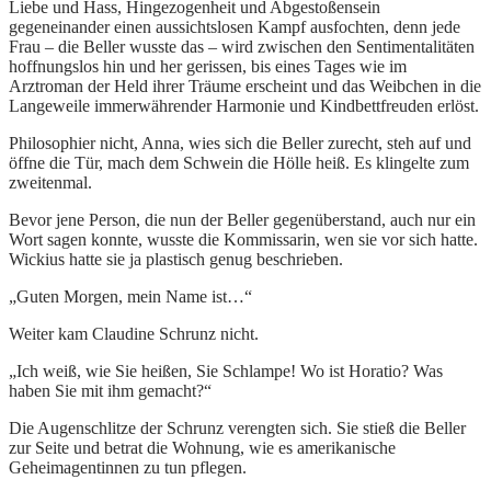
Liebe und Hass, Hingezogenheit und Abgestoßensein
gegeneinander einen aussichtslosen Kampf ausfochten, denn jede
Frau – die Beller wusste das – wird zwischen den Sentimentalitäten
hoffnungslos hin und her gerissen, bis eines Tages wie im
Arztroman der Held ihrer Träume erscheint und das Weibchen in die
Langeweile immerwährender Harmonie und Kindbettfreuden erlöst.
Philosophier nicht, Anna, wies sich die Beller zurecht, steh auf und
öffne die Tür, mach dem Schwein die Hölle heiß. Es klingelte zum
zweitenmal.
Bevor jene Person, die nun der Beller gegenüberstand, auch nur ein
Wort sagen konnte, wusste die Kommissarin, wen sie vor sich hatte.
Wickius hatte sie ja plastisch genug beschrieben.
„Guten Morgen, mein Name ist…“
Weiter kam Claudine Schrunz nicht.
„Ich weiß, wie Sie heißen, Sie Schlampe! Wo ist Horatio? Was
haben Sie mit ihm gemacht?“
Die Augenschlitze der Schrunz verengten sich. Sie stieß die Beller
zur Seite und betrat die Wohnung, wie es amerikanische
Geheimagentinnen zu tun pflegen.