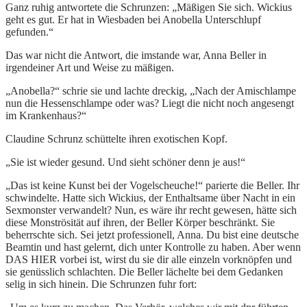
Ganz ruhig antwortete die Schrunzen: „Mäßigen Sie sich. Wickius
geht es gut. Er hat in Wiesbaden bei Anobella Unterschlupf
gefunden.“
Das war nicht die Antwort, die imstande war, Anna Beller in
irgendeiner Art und Weise zu mäßigen.
„Anobella?“ schrie sie und lachte dreckig, „Nach der Amischlampe
nun die Hessenschlampe oder was? Liegt die nicht noch angesengt
im Krankenhaus?“
Claudine Schrunz schüttelte ihren exotischen Kopf.
„Sie ist wieder gesund. Und sieht schöner denn je aus!“
„Das ist keine Kunst bei der Vogelscheuche!“ parierte die Beller. Ihr
schwindelte. Hatte sich Wickius, der Enthaltsame über Nacht in ein
Sexmonster verwandelt? Nun, es wäre ihr recht gewesen, hätte sich
diese Monströsität auf ihren, der Beller Körper beschränkt. Sie
beherrschte sich. Sei jetzt professionell, Anna. Du bist eine deutsche
Beamtin und hast gelernt, dich unter Kontrolle zu haben. Aber wenn
DAS HIER vorbei ist, wirst du sie dir alle einzeln vorknöpfen und
sie genüsslich schlachten. Die Beller lächelte bei dem Gedanken
selig in sich hinein. Die Schrunzen fuhr fort: