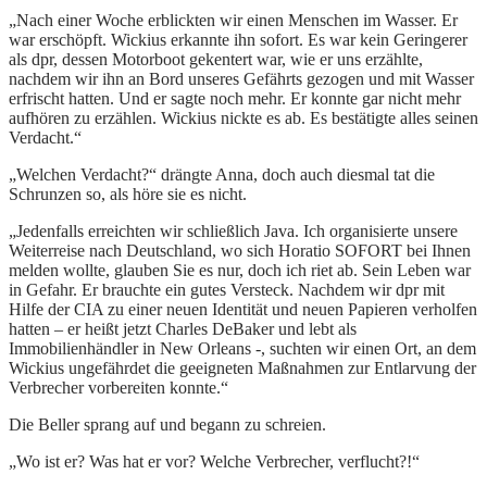
„Nach einer Woche erblickten wir einen Menschen im Wasser. Er
war erschöpft. Wickius erkannte ihn sofort. Es war kein Geringerer
als dpr, dessen Motorboot gekentert war, wie er uns erzählte,
nachdem wir ihn an Bord unseres Gefährts gezogen und mit Wasser
erfrischt hatten. Und er sagte noch mehr. Er konnte gar nicht mehr
aufhören zu erzählen. Wickius nickte es ab. Es bestätigte alles seinen
Verdacht.“
„Welchen Verdacht?“ drängte Anna, doch auch diesmal tat die
Schrunzen so, als höre sie es nicht.
„Jedenfalls erreichten wir schließlich Java. Ich organisierte unsere
Weiterreise nach Deutschland, wo sich Horatio SOFORT bei Ihnen
melden wollte, glauben Sie es nur, doch ich riet ab. Sein Leben war
in Gefahr. Er brauchte ein gutes Versteck. Nachdem wir dpr mit
Hilfe der CIA zu einer neuen Identität und neuen Papieren verholfen
hatten – er heißt jetzt Charles DeBaker und lebt als
Immobilienhändler in New Orleans -, suchten wir einen Ort, an dem
Wickius ungefährdet die geeigneten Maßnahmen zur Entlarvung der
Verbrecher vorbereiten konnte.“
Die Beller sprang auf und begann zu schreien.
„Wo ist er? Was hat er vor? Welche Verbrecher, verflucht?!“