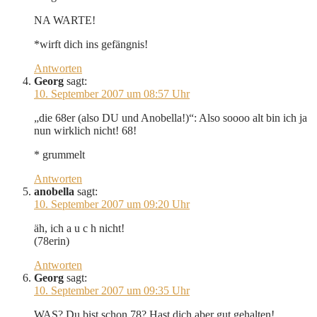
NA WARTE!
*wirft dich ins gefängnis!
Antworten
Georg
sagt:
10. September 2007 um 08:57 Uhr
„die 68er (also DU und Anobella!)“: Also soooo alt bin ich ja
nun wirklich nicht! 68!
* grummelt
Antworten
anobella
sagt:
10. September 2007 um 09:20 Uhr
äh, ich a u c h nicht!
(78erin)
Antworten
Georg
sagt:
10. September 2007 um 09:35 Uhr
WAS? Du bist schon 78? Hast dich aber gut gehalten!