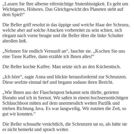
„Lassen Sie Ihre alberne eifersüchtige Stutenbissigkeit. Es geht um
Wichtigeres, Höheres. Das Gleichgewicht des Planeten steht auf
dem Spiel!“
Die Beller griff resolut in das üppige und weiche Haar der Schrunz,
welche aber auf solche Attacken vorbereitet zu sein schien, sich
elegant nach vorne beugte und die Beller über die linke Schulter
abrollen ließ.
„Nehmen Sie endlich Vernunft an“, fauchte sie. „Kochen Sie uns
eine Tasse Kaffee, dann erzähle ich Ihnen alles!“
Die Beller kochte Kaffee. Man setzte sich an den Küchentisch.
„Ich höre“, sagte Anna und blickte herausfordernd zur Schrunzen.
Diese seufzte einmal tief und begann sodann ihren Bericht.
„Wie Ihnen aus der Flaschenpost bekannt sein dürfte, gerieten
Horatio und ich in Seenot. Wir saßen in einem hochseeuntüchtigen
Schlauchboot mitten auf dem unermesslich weiten Pazifik und
trieben Richtung Java. Es war langweilig. Wir nutzten die Zeit, so
gut wir konnten.“
Die Beller schnaufte verächtlich, die Schrunzen tat so, als hätte sie
es nicht bemerkt und sprach weiter.