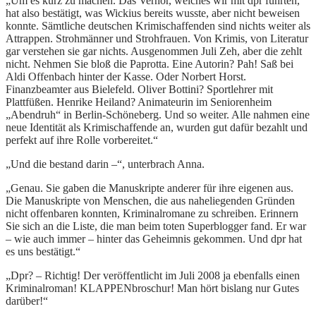
„Um es kurz zu machen. Das Verhör, welches wir mit dpr führten,
hat also bestätigt, was Wickius bereits wusste, aber nicht beweisen
konnte. Sämtliche deutschen Krimischaffenden sind nichts weiter als
Attrappen. Strohmänner und Strohfrauen. Von Krimis, von Literatur
gar verstehen sie gar nichts. Ausgenommen Juli Zeh, aber die zehlt
nicht. Nehmen Sie bloß die Paprotta. Eine Autorin? Pah! Saß bei
Aldi Offenbach hinter der Kasse. Oder Norbert Horst.
Finanzbeamter aus Bielefeld. Oliver Bottini? Sportlehrer mit
Plattfüßen. Henrike Heiland? Animateurin im Seniorenheim
„Abendruh“ in Berlin-Schöneberg. Und so weiter. Alle nahmen eine
neue Identität als Krimischaffende an, wurden gut dafür bezahlt und
perfekt auf ihre Rolle vorbereitet.“
„Und die bestand darin –“, unterbrach Anna.
„Genau. Sie gaben die Manuskripte anderer für ihre eigenen aus.
Die Manuskripte von Menschen, die aus naheliegenden Gründen
nicht offenbaren konnten, Kriminalromane zu schreiben. Erinnern
Sie sich an die Liste, die man beim toten Superblogger fand. Er war
– wie auch immer – hinter das Geheimnis gekommen. Und dpr hat
es uns bestätigt.“
„Dpr? – Richtig! Der veröffentlicht im Juli 2008 ja ebenfalls einen
Kriminalroman! KLAPPENbroschur! Man hört bislang nur Gutes
darüber!“