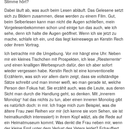
Stimme hört?
Dabei läuft ab, was auch beim Lesen abläuft. Das Gelesene setzt
sich zu Bildern zusammen, diese werden zu einem Film. Gut,
beim Selberlesen kann man nicht die Augen schließen, mein
Vorgelesenbekommen schon und einige tun das auch, wie ich
sehe, denn ich halte die Augen geöffnet. Wenn ich sie jetzt zu
mache, schlafe ich ein, und das liegt keineswegs an Kerstin Rech
oder ihrem Vortrag.
Ich betrachte mir die Umgebung. Vor mir hängt eine Uhr. Neben
mir ein kleines Tischchen mit Prospekten, ich lese „Riesterrente“
und einen knalligen Werbespruch dafür, den ich aber sofort
wieder vergessen habe. Kerstin Rech ist eine konventionelle
Erzählerin, was sich vor allem darin zeigt, dass sie vollständige
Sätze schreibt und man immer weiß, wo man gerade ist, welche
Person den Fokus hat. Sie erzählt auch, was die Leute, aus deren
Sicht man durch die Handlung geht, so denken. Mit „innerem
Monolog“ hat das nichts zu tun, aber einen inneren Monolog gibt
es natürlich doch: in mir. Ich frage mich zum Beispiel, was die
ältere Frau zwei Reihen vor mir (ich kenne sie vom Sehen, sie ist
heimatkundlich interessiert) in ihrem Kopf wälzt, als die Rede auf
ein Heimatmuseum kommt. Was denkt die Frau neben mir, wenn
der kleine Emil unter dem Verlust des Vaters leidet? Echauffiert