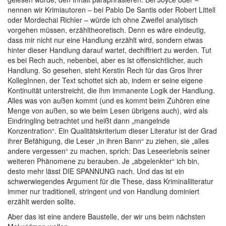
nennen wir Krimiautoren – bei Pablo De Santis oder Robert Littell
oder Mordechai Richler – würde ich ohne Zweifel analytisch
vorgehen müssen, erzähltheoretisch. Denn es wäre eindeutig,
dass mir nicht nur eine Handlung erzählt wird, sondern etwas
hinter dieser Handlung darauf wartet, dechiffriert zu werden. Tut
es bei Rech auch, nebenbei, aber es ist offensichtlicher, auch
Handlung. So gesehen, steht Kerstin Rech für das Gros Ihrer
KollegInnen, der Text schottet sich ab, indem er seine eigene
Kontinuität unterstreicht, die ihm immanente Logik der Handlung.
Alles was von außen kommt (und es kommt beim Zuhören eine
Menge von außen, so wie beim Lesen übrigens auch), wird als
Eindringling betrachtet und heißt dann „mangelnde
Konzentration“. Ein Qualitätskriterium dieser Literatur ist der Grad
ihrer Befähigung, die Leser „in ihren Bann“ zu ziehen, sie „alles
andere vergessen“ zu machen, sprich: Das Leseerlebnis seiner
weiteren Phänomene zu berauben. Je „abgelenkter“ ich bin,
desto mehr lässt DIE SPANNUNG nach. Und das ist ein
schwerwiegendes Argument für die These, dass Kriminalliteratur
immer nur traditionell, stringent und von Handlung dominiert
erzählt werden sollte.
Aber das ist eine andere Baustelle, der wir uns beim nächsten