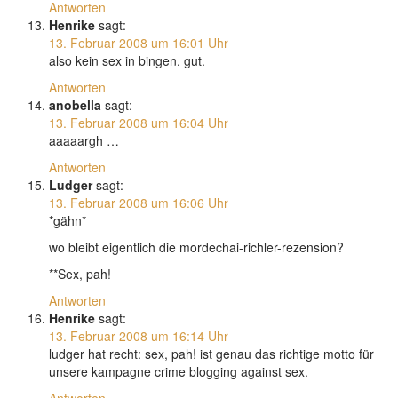
Antworten
Henrike
sagt:
13. Februar 2008 um 16:01 Uhr
also kein sex in bingen. gut.
Antworten
anobella
sagt:
13. Februar 2008 um 16:04 Uhr
aaaaargh …
Antworten
Ludger
sagt:
13. Februar 2008 um 16:06 Uhr
*gähn*
wo bleibt eigentlich die mordechai-richler-rezension?
**Sex, pah!
Antworten
Henrike
sagt:
13. Februar 2008 um 16:14 Uhr
ludger hat recht: sex, pah! ist genau das richtige motto für
unsere kampagne crime blogging against sex.