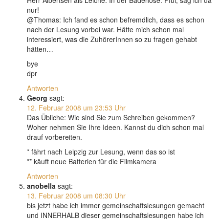
Herr Albertsen als Leiche. In der Badehose. Pfui, sag ich da
nur!
@Thomas: Ich fand es schon befremdlich, dass es schon
nach der Lesung vorbei war. Hätte mich schon mal
interessiert, was die ZuhörerInnen so zu fragen gehabt
hätten…
bye
dpr
Antworten
Georg
sagt:
12. Februar 2008 um 23:53 Uhr
Das Übliche: Wie sind Sie zum Schreiben gekommen?
Woher nehmen Sie Ihre Ideen. Kannst du dich schon mal
drauf vorbereiten.
* fährt nach Leipzig zur Lesung, wenn das so ist
** käuft neue Batterien für die Filmkamera
Antworten
anobella
sagt:
13. Februar 2008 um 08:30 Uhr
bis jetzt habe ich immer gemeinschaftslesungen gemacht
und INNERHALB dieser gemeinschaftslesungen habe ich