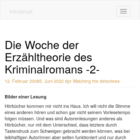
Skip
to
Hinternet
Toggle n
main
content
Die Woche der
Erzähltheorie des
Kriminalromans -2-
12. Februar 2008
5. Juni 2022
dpr
Watching the detectives
Bilder einer Lesung
Hörbücher kommen mir nicht ins Haus. Ich will nicht die Stimme
eines anderen hören und schon gar nicht seinem Vorlesetempo
folgen müssen. Und was sind Autorenlesungen anderes als
Hörbücher, nur mit dem Unterschied, dass letztere durch
Tastendruck zum Schweigen gebracht werden können, was bei
leibhaftigen AutorInnen aber selten funktioniert und nur durch