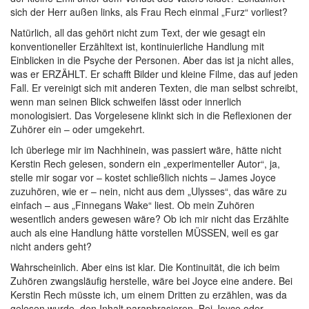
sich der Herr außen links, als Frau Rech einmal „Furz“ vorliest?
Natürlich, all das gehört nicht zum Text, der wie gesagt ein
konventioneller Erzähltext ist, kontinuierliche Handlung mit
Einblicken in die Psyche der Personen. Aber das ist ja nicht alles,
was er ERZÄHLT. Er schafft Bilder und kleine Filme, das auf jeden
Fall. Er vereinigt sich mit anderen Texten, die man selbst schreibt,
wenn man seinen Blick schweifen lässt oder innerlich
monologisiert. Das Vorgelesene klinkt sich in die Reflexionen der
Zuhörer ein – oder umgekehrt.
Ich überlege mir im Nachhinein, was passiert wäre, hätte nicht
Kerstin Rech gelesen, sondern ein „experimenteller Autor“, ja,
stelle mir sogar vor – kostet schließlich nichts – James Joyce
zuzuhören, wie er – nein, nicht aus dem „Ulysses“, das wäre zu
einfach – aus „Finnegans Wake“ liest. Ob mein Zuhören
wesentlich anders gewesen wäre? Ob ich mir nicht das Erzählte
auch als eine Handlung hätte vorstellen MÜSSEN, weil es gar
nicht anders geht?
Wahrscheinlich. Aber eins ist klar. Die Kontinuität, die ich beim
Zuhören zwangsläufig herstelle, wäre bei Joyce eine andere. Bei
Kerstin Rech müsste ich, um einem Dritten zu erzählen, was da
gelesen wurde, den Inhalt paraphrasieren. Bei Joyce oder –