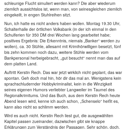
schleunige Flucht simuliert werden kann? Die aber wiederum
ziemlich aussichtslos ist, wenn man, von seinesgleichen ziemlich
eingekeilt, in engen Stuhlreihen sitzt.
Nun, ich hatte es nicht anders haben wollen. Montag 19.30 Uhr,
Schalterhalle der örtlichen Volksbank (in der ich einmal in den
Schulferien für 350 DM drei Wochen lang gearbeitet habe;
positives Ergebnis: Die Erkenntnis, niemals „Banker“ werden zu
wollen), ca. 30 Stühle, allesamt mit Krimihörwilligen besetzt, fünf
bis zehn kommen noch dazu, weitere Stühle werden vom
Bankpersonal herbeigebracht, „gut besucht“ nennt man das auf
dem platten Land.
Auftritt Kerstin Rech. Das war jetzt wirklich nicht geplant, das war
spontan. Geh doch mal hin, hör dir das mal an. Wenigstens kein
sprachschludernder Hobbykriminalist, kein in die Winzigkeit
seines eigenen Humors verliebter Langweiler im Taumel des
Regionalkrimitums. Und das Buch, aus dem Kerstin Rech heute
Abend lesen wird, kenne ich auch schon, „Schenselo“ heißt es,
kann also nicht so schlimm werden.
Wird es auch nicht. Kerstin Rech liest gut, die ausgewählten
Kapitel passen zueinander, dazwischen gibt sie knappe
Erklärungen zum Verständnis der Passagen. Sehr schön, doch.