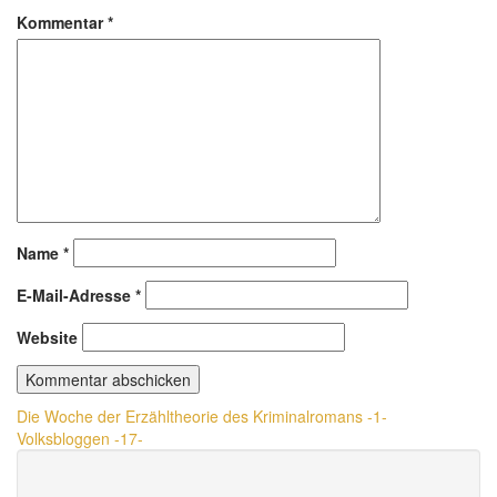
Kommentar
*
Name
*
E-Mail-Adresse
*
Website
Beitragsnavigation
Die Woche der Erzähltheorie des Kriminalromans -1-
Volksbloggen -17-