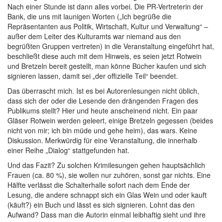
Nach einer Stunde ist dann alles vorbei. Die PR-Vertreterin der
Bank, die uns mit launigen Worten („Ich begrüße die
Repräsentanten aus Politik, Wirtschaft, Kultur und Verwaltung“ –
außer dem Leiter des Kulturamts war niemand aus den
begrüßten Gruppen vertreten) in die Veranstaltung eingeführt hat,
beschließt diese auch mit dem Hinweis, es seien jetzt Rotwein
und Bretzeln bereit gestellt, man könne Bücher kaufen und sich
signieren lassen, damit sei „der offizielle Teil“ beendet.
Das überrascht mich. Ist es bei Autorenlesungen nicht üblich,
dass sich der oder die Lesende den drängenden Fragen des
Publikums stellt? Hier und heute anscheinend nicht. Ein paar
Gläser Rotwein werden geleert, einige Bretzeln gegessen (beides
nicht von mir; ich bin müde und gehe heim), das wars. Keine
Diskussion. Merkwürdig für eine Veranstaltung, die innerhalb
einer Reihe „Dialog“ stattgefunden hat.
Und das Fazit? Zu solchen Krimilesungen gehen hauptsächlich
Frauen (ca. 80 %), sie wollen nur zuhören, sonst gar nichts. Eine
Hälfte verlässt die Schalterhalle sofort nach dem Ende der
Lesung, die andere schnappt sich ein Glas Wein und oder kauft
(käuft?) ein Buch und lässt es sich signieren. Lohnt das den
Aufwand? Dass man die Autorin einmal leibhaftig sieht und ihre