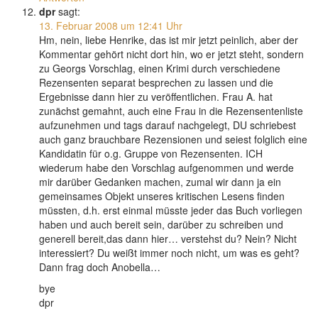
dpr
sagt:
13. Februar 2008 um 12:41 Uhr
Hm, nein, liebe Henrike, das ist mir jetzt peinlich, aber der
Kommentar gehört nicht dort hin, wo er jetzt steht, sondern
zu Georgs Vorschlag, einen Krimi durch verschiedene
Rezensenten separat besprechen zu lassen und die
Ergebnisse dann hier zu veröffentlichen. Frau A. hat
zunächst gemahnt, auch eine Frau in die Rezensentenliste
aufzunehmen und tags darauf nachgelegt, DU schriebest
auch ganz brauchbare Rezensionen und seiest folglich eine
Kandidatin für o.g. Gruppe von Rezensenten. ICH
wiederum habe den Vorschlag aufgenommen und werde
mir darüber Gedanken machen, zumal wir dann ja ein
gemeinsames Objekt unseres kritischen Lesens finden
müssten, d.h. erst einmal müsste jeder das Buch vorliegen
haben und auch bereit sein, darüber zu schreiben und
generell bereit,das dann hier… verstehst du? Nein? Nicht
interessiert? Du weißt immer noch nicht, um was es geht?
Dann frag doch Anobella…
bye
dpr