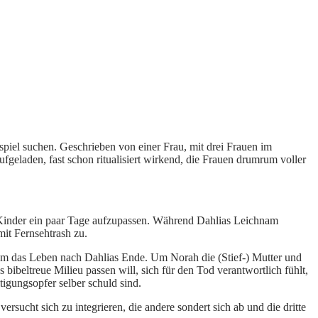
spiel suchen. Geschrieben von einer Frau, mit drei Frauen im
geladen, fast schon ritualisiert wirkend, die Frauen drumrum voller
e Kinder ein paar Tage aufzupassen. Während Dahlias Leichnam
mit Fernsehtrash zu.
eht um das Leben nach Dahlias Ende. Um Norah die (Stief-) Mutter und
bibeltreue Milieu passen will, sich für den Tod verantwortlich fühlt,
igungsopfer selber schuld sind.
ersucht sich zu integrieren, die andere sondert sich ab und die dritte