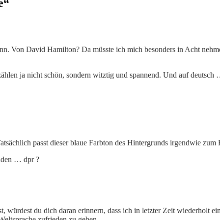
e“
nn. Von David Hamilton? Da müsste ich mich besonders in Acht nehme
ählen ja nicht schön, sondern witztig und spannend. Und auf deutsch …;
 Tatsächlich passt dieser blaue Farbton des Hintergrunds irgendwie zum
nden … dpr ?
t, würdest du dich daran erinnern, dass ich in letzter Zeit wiederholt 
 Weltsprache zufrieden zu geben.