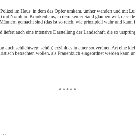
die Polizei im Haus, in dem das Opfer umkam, umher wandert und mit Lum
tur) mit Norah im Krankenhaus, in dem keiner Sand glauben will, dass 
ännern gemacht sind (das ist so reich, wie prinzipiell wahr und kann
d liefert auch eine intensive Darstellung der Landschaft, die so ursprün
ag auch schlichtweg: schön) erzählt es in einer souveränen Art eine kl
ristisch betrachten wollen, als Frauenbuch eingeordnet werden kann und
* * * * *