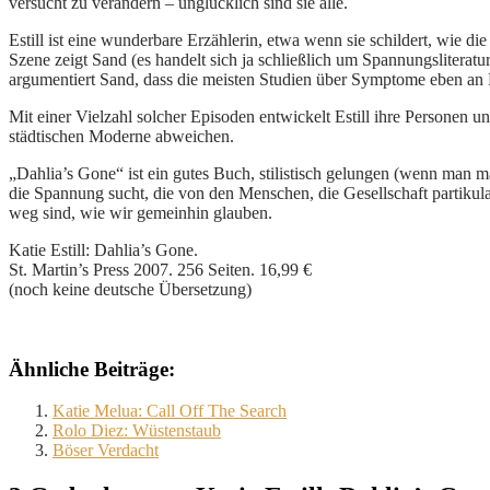
versucht zu verändern – unglücklich sind sie alle.
Estill ist eine wunderbare Erzählerin, etwa wenn sie schildert, wie 
Szene zeigt Sand (es handelt sich ja schließlich um Spannungslitera
argumentiert Sand, dass die meisten Studien über Symptome eben an M
Mit einer Vielzahl solcher Episoden entwickelt Estill ihre Personen un
städtischen Moderne abweichen.
„Dahlia’s Gone“ ist ein gutes Buch, stilistisch gelungen (wenn man m
die Spannung sucht, die von den Menschen, die Gesellschaft partikula
weg sind, wie wir gemeinhin glauben.
Katie Estill: Dahlia’s Gone.
St. Martin’s Press 2007. 256 Seiten. 16,99 €
(noch keine deutsche Übersetzung)
Ähnliche Beiträge:
Katie Melua: Call Off The Search
Rolo Diez: Wüstenstaub
Böser Verdacht