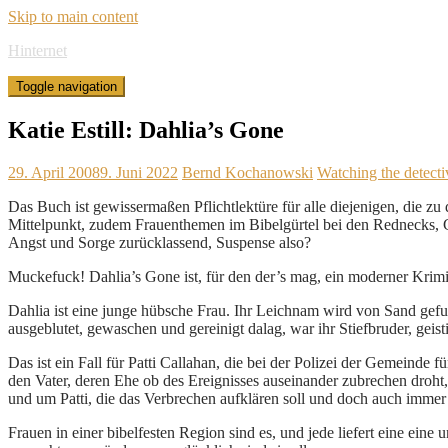
Skip to main content
Hinternet
Toggle navigation
Katie Estill: Dahlia’s Gone
29. April 2008
9. Juni 2022
Bernd Kochanowski
Watching the detecti
Das Buch ist gewissermaßen Pflichtlektüre für alle diejenigen, die 
Mittelpunkt, zudem Frauenthemen im Bibelgürtel bei den Rednecks, Gen
Angst und Sorge zurücklassend, Suspense also?
Muckefuck! Dahlia’s Gone ist, für den der’s mag, ein moderner Krimi un
Dahlia ist eine junge hübsche Frau. Ihr Leichnam wird von Sand gef
ausgeblutet, gewaschen und gereinigt dalag, war ihr Stiefbruder, gei
Das ist ein Fall für Patti Callahan, die bei der Polizei der Gemeinde
den Vater, deren Ehe ob des Ereignisses auseinander zubrechen droht, 
und um Patti, die das Verbrechen aufklären soll und doch auch immer
Frauen in einer bibelfesten Region sind es, und jede liefert eine eine 