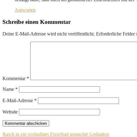
Antworten
Schreibe einen Kommentar
Deine E-Mail-Adresse wird nicht veröffentlicht.
Erforderliche Felder 
Kommentar
*
Name
*
E-Mail-Adresse
*
Website
Beitragsnavigation
Rasch in ein vorläufiges Fixierbad getauchte Gedanken