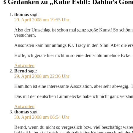
3 Gedanken zu „Katie Estill: Dahlia’s Gon
thomas
sagt:
29. April 2008 um 19:55 Uhr
Also der Umschlag ist schon mal ganz große Kunst! So schönn
versuchern.
Ansonsten kam mir anfangs P.J. Tracy in den Sinn. Aber die erz
Hoffe, ich gerate hier nicht in so eine deutschtümmelnde Ecke.
Antworten
Bernd
sagt:
29. April 2008 um 22:36 Uhr
Hamilton ist eine interessante Assoziation, aber sehr abwegig.
Das mit der deutschen Lümmelecke habe ich nicht ganz versta
Antworten
thomas
sagt:
30. April 2008 um 06:54 Uhr
Bernd, wenn du nicht so vergesslich bzw. viel beschäftigt wäres
beklagt habe, statt mich als globalisierter Erdenmensch mit der