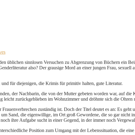
ves
zu den üblichen sinnlosen Versuchen zu Abgrenzung von Büchern ein Bei
derliteratur also? Der grausige Mord an einer jungen Frau, sexuell auf
d für diejenigen, die Krimis für primitiv halten, gute Literatur.
unden, der Nachbarin, die von der Mutter gebeten worden war, auf di
stig leicht zurückgeblieben im Wohnzimmer und dröhnte sich die Ohren 
 für Frauenverbrechen zuständig ist. Doch der Titel deutet es an: Es g
um Sand, die eigenwillige, im Ort groß Gewordene, die so gar nicht ins 
 noch ihre Aufgabe sucht in einer Gegend, in der immer noch Vergewalt
unterschiedliche Position zum Umgang mit der Lebenssituation, die eine v