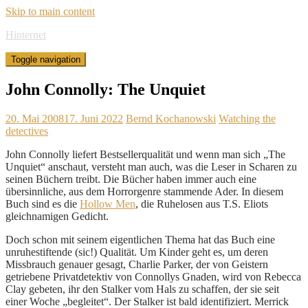
Skip to main content
Hinternet
Toggle navigation
John Connolly: The Unquiet
20. Mai 2008
17. Juni 2022
Bernd Kochanowski
Watching the
detectives
John Connolly liefert Bestsellerqualität und wenn man sich „The
Unquiet“ anschaut, versteht man auch, was die Leser in Scharen zu
seinen Büchern treibt. Die Bücher haben immer auch eine
übersinnliche, aus dem Horrorgenre stammende Ader. In diesem
Buch sind es die
Hollow Men
, die Ruhelosen aus T.S. Eliots
gleichnamigen Gedicht.
Doch schon mit seinem eigentlichen Thema hat das Buch eine
unruhestiftende (sic!) Qualität. Um Kinder geht es, um deren
Missbrauch genauer gesagt, Charlie Parker, der von Geistern
getriebene Privatdetektiv von Connollys Gnaden, wird von Rebecca
Clay gebeten, ihr den Stalker vom Hals zu schaffen, der sie seit
einer Woche „begleitet“. Der Stalker ist bald identifiziert. Merrick