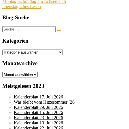
Beitragsnavigation
Montagnachmittag am Echsenteich
Dienstägliches Lesen
Blog-Suche
Suche
nach:
Kategorien
Kategorien
Monatsarchive
Monatsarchive
Meistgelesen 2023
Kalenderblatt 17. Juli 2026
Was bleibt vom Hitzesommer ’26
Kalenderblatt 29. Juli 2026
Kalenderblatt 15. Juli 2026
Kalenderblatt 23. Juli 2026
Kalenderblatt 19. Juli 2026
Kalenderblatt 22. Juli 2026