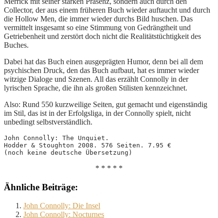
Merrick mit seiner starken Präsenz, sondern auch durch den
Collector, der aus einem früheren Buch wieder auftaucht und durch
die Hollow Men, die immer wieder durchs Bild huschen. Das
vermittelt insgesamt so eine Stimmung von Gedrängtheit und
Getriebenheit und zerstört doch nicht die Realitätstüchtigkeit des
Buches.
Dabei hat das Buch einen ausgeprägten Humor, denn bei all dem
psychischen Druck, den das Buch aufbaut, hat es immer wieder
witzige Dialoge und Szenen. All das erzählt Connolly in der
lyrischen Sprache, die ihn als großen Stilisten kennzeichnet.
Also: Rund 550 kurzweilige Seiten, gut gemacht und eigenständig
im Stil, das ist in der Erfolgsliga, in der Connolly spielt, nicht
unbedingt selbstverständlich.
John Connolly: The Unquiet. 
Hodder & Stoughton 2008. 576 Seiten. 7.95 € 
(noch keine deutsche Übersetzung)
* * * * *
Ähnliche Beiträge:
John Connolly: Die Insel
John Connolly: Nocturnes