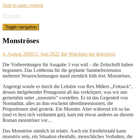
Skip to main content
Hinternet
Toggle navigation
Monströses
4. August 2008
13. Juni 2022
dpr
Watching the detectives
Die Vorbereitungen für Ausgabe 3 von wtd – die Zeitschrift haben
begonnen. Das Leitthema für die geplante Sammelrezension
mehrerer Neuerscheinungen stand ziemlich früh fest: Monströses.
Angeregt wurde es durch die Lektüre von Rex Millers „Fettsack“,
dessen titelgebender Protagonist all das verkörpert, was wir uns
gemeinhin unter „monströs“ vorstellen. Er ist das Gegenteil von
Normalität, alles an ihm erscheint überdimensioniert, die
Proportionen sind grotesk. Ein Monster. Aber während ich so las
(und es liest sich verdammt gut), kam mir etwas anderes an diesem
Roman monströser vor…
Das Monströse nämlich ist relativ. Auch ein Eierdiebstahl kann
monströs sein, ein Situation ebenfalls, menschliches Verhalten, die