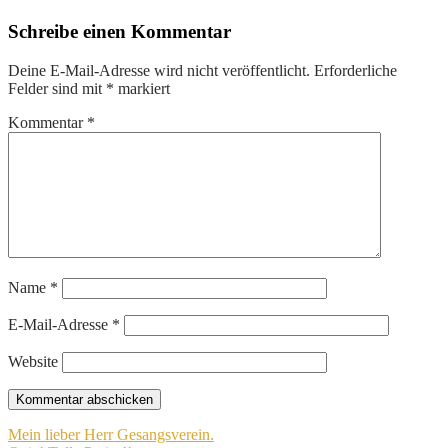
Schreibe einen Kommentar
Deine E-Mail-Adresse wird nicht veröffentlicht.
Erforderliche
Felder sind mit
*
markiert
Kommentar
*
Name
*
E-Mail-Adresse
*
Website
Beitragsnavigation
Mein lieber Herr Gesangsverein.