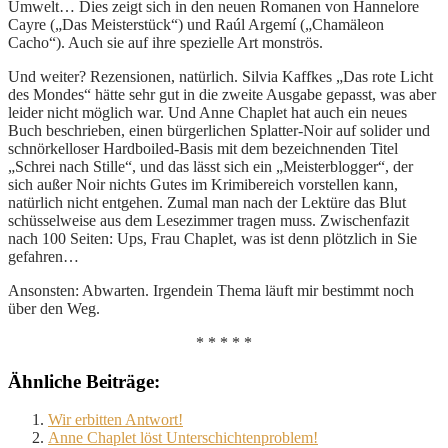
Umwelt… Dies zeigt sich in den neuen Romanen von Hannelore
Cayre („Das Meisterstück“) und Raúl Argemí („Chamäleon
Cacho“). Auch sie auf ihre spezielle Art monströs.
Und weiter? Rezensionen, natürlich. Silvia Kaffkes „Das rote Licht
des Mondes“ hätte sehr gut in die zweite Ausgabe gepasst, was aber
leider nicht möglich war. Und Anne Chaplet hat auch ein neues
Buch beschrieben, einen bürgerlichen Splatter-Noir auf solider und
schnörkelloser Hardboiled-Basis mit dem bezeichnenden Titel
„Schrei nach Stille“, und das lässt sich ein „Meisterblogger“, der
sich außer Noir nichts Gutes im Krimibereich vorstellen kann,
natürlich nicht entgehen. Zumal man nach der Lektüre das Blut
schüsselweise aus dem Lesezimmer tragen muss. Zwischenfazit
nach 100 Seiten: Ups, Frau Chaplet, was ist denn plötzlich in Sie
gefahren…
Ansonsten: Abwarten. Irgendein Thema läuft mir bestimmt noch
über den Weg.
* * * * *
Ähnliche Beiträge:
Wir erbitten Antwort!
Anne Chaplet löst Unterschichtenproblem!